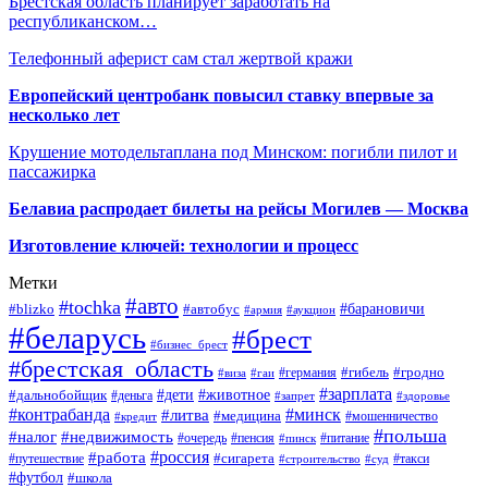
Брестская область планирует заработать на
республиканском…
Телефонный аферист сам стал жертвой кражи
Европейский центробанк повысил ставку впервые за
несколько лет
Крушение мотодельтаплана под Минском: погибли пилот и
пассажирка
Белавиа распродает билеты на рейсы Могилев — Москва
Изготовление ключей: технологии и процесс
Метки
#авто
#tochka
#автобус
#барановичи
#blizko
#армия
#аукцион
#беларусь
#брест
#бизнес_брест
#брестская_область
#германия
#гибель
#гродно
#виза
#гаи
#зарплата
#дети
#животное
#дальнобойщик
#деньга
#запрет
#здоровье
#контрабанда
#минск
#литва
#медицина
#мошенничество
#кредит
#польша
#недвижимость
#налог
#пенсия
#питание
#очередь
#пинск
#россия
#работа
#сигарета
#путешествие
#такси
#строительство
#суд
#футбол
#школа