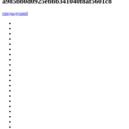
a985bb0d0925ebbb341040f8af5601c8
предыдущий