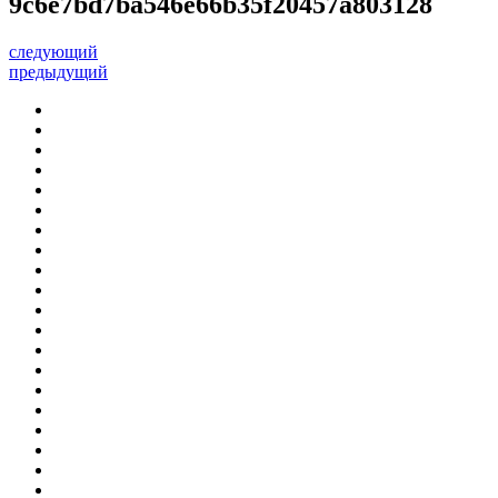
9c6e7bd7ba546e66b35f20457a803128
следующий
предыдущий