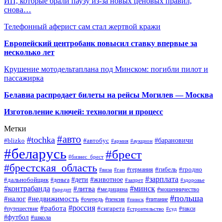
ИП, которые брали паузу из-за новых ценовых правил,
снова…
Телефонный аферист сам стал жертвой кражи
Европейский центробанк повысил ставку впервые за
несколько лет
Крушение мотодельтаплана под Минском: погибли пилот и
пассажирка
Белавиа распродает билеты на рейсы Могилев — Москва
Изготовление ключей: технологии и процесс
Метки
#авто
#tochka
#автобус
#барановичи
#blizko
#армия
#аукцион
#беларусь
#брест
#бизнес_брест
#брестская_область
#германия
#гибель
#гродно
#виза
#гаи
#зарплата
#дети
#животное
#дальнобойщик
#деньга
#запрет
#здоровье
#контрабанда
#минск
#литва
#медицина
#мошенничество
#кредит
#польша
#недвижимость
#налог
#пенсия
#питание
#очередь
#пинск
#россия
#работа
#сигарета
#путешествие
#такси
#строительство
#суд
#футбол
#школа