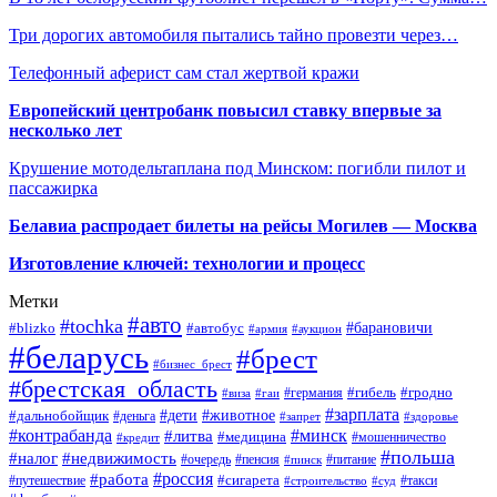
Три дорогих автомобиля пытались тайно провезти через…
Телефонный аферист сам стал жертвой кражи
Европейский центробанк повысил ставку впервые за
несколько лет
Крушение мотодельтаплана под Минском: погибли пилот и
пассажирка
Белавиа распродает билеты на рейсы Могилев — Москва
Изготовление ключей: технологии и процесс
Метки
#авто
#tochka
#автобус
#барановичи
#blizko
#армия
#аукцион
#беларусь
#брест
#бизнес_брест
#брестская_область
#германия
#гибель
#гродно
#виза
#гаи
#зарплата
#дети
#животное
#дальнобойщик
#деньга
#запрет
#здоровье
#контрабанда
#минск
#литва
#медицина
#мошенничество
#кредит
#польша
#недвижимость
#налог
#пенсия
#питание
#очередь
#пинск
#россия
#работа
#сигарета
#путешествие
#такси
#строительство
#суд