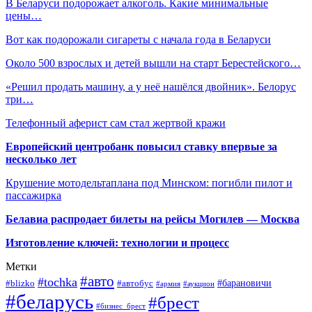
В Беларуси подорожает алкоголь. Какие минимальные
цены…
Вот как подорожали сигареты с начала года в Беларуси
Около 500 взрослых и детей вышли на старт Берестейского…
«Решил продать машину, а у неё нашёлся двойник». Белорус
три…
Телефонный аферист сам стал жертвой кражи
Европейский центробанк повысил ставку впервые за
несколько лет
Крушение мотодельтаплана под Минском: погибли пилот и
пассажирка
Белавиа распродает билеты на рейсы Могилев — Москва
Изготовление ключей: технологии и процесс
Метки
#авто
#tochka
#автобус
#барановичи
#blizko
#армия
#аукцион
#беларусь
#брест
#бизнес_брест