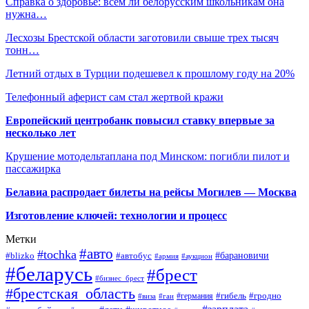
Справка о здоровье: всем ли белорусским школьникам она
нужна…
Лесхозы Брестской области заготовили свыше трех тысяч
тонн…
Летний отдых в Турции подешевел к прошлому году на 20%
Телефонный аферист сам стал жертвой кражи
Европейский центробанк повысил ставку впервые за
несколько лет
Крушение мотодельтаплана под Минском: погибли пилот и
пассажирка
Белавиа распродает билеты на рейсы Могилев — Москва
Изготовление ключей: технологии и процесс
Метки
#авто
#tochka
#автобус
#барановичи
#blizko
#армия
#аукцион
#беларусь
#брест
#бизнес_брест
#брестская_область
#германия
#гибель
#гродно
#виза
#гаи