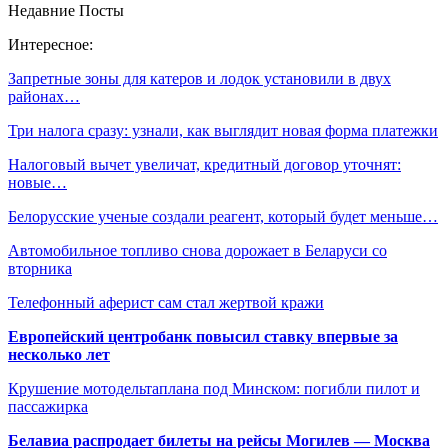
Недавние Посты
Интересное:
Запретные зоны для катеров и лодок установили в двух
районах…
Три налога сразу: узнали, как выглядит новая форма платежки
Налоговый вычет увеличат, кредитный договор уточнят:
новые…
Белорусские ученые создали реагент, который будет меньше…
Автомобильное топливо снова дорожает в Беларуси со
вторника
Телефонный аферист сам стал жертвой кражи
Европейский центробанк повысил ставку впервые за
несколько лет
Крушение мотодельтаплана под Минском: погибли пилот и
пассажирка
Белавиа распродает билеты на рейсы Могилев — Москва