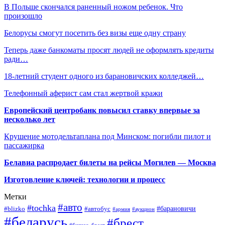
В Польше скончался раненный ножом ребенок. Что
произошло
Белорусы смогут посетить без визы еще одну страну
Теперь даже банкоматы просят людей не оформлять кредиты
ради…
18-летний студент одного из барановичских колледжей…
Телефонный аферист сам стал жертвой кражи
Европейский центробанк повысил ставку впервые за
несколько лет
Крушение мотодельтаплана под Минском: погибли пилот и
пассажирка
Белавиа распродает билеты на рейсы Могилев — Москва
Изготовление ключей: технологии и процесс
Метки
#авто
#tochka
#автобус
#барановичи
#blizko
#армия
#аукцион
#беларусь
#брест