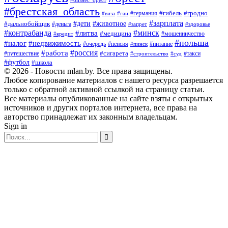
#бизнес_брест
#брестская_область
#германия
#гибель
#гродно
#виза
#гаи
#зарплата
#дети
#животное
#дальнобойщик
#деньга
#запрет
#здоровье
#контрабанда
#минск
#литва
#медицина
#мошенничество
#кредит
#польша
#недвижимость
#налог
#пенсия
#питание
#очередь
#пинск
#россия
#работа
#сигарета
#путешествие
#такси
#строительство
#суд
#футбол
#школа
© 2026 - Новости mlan.by. Все права защищены.
Любое копирование материалов с нашего ресурса разрешается
только с обратной активной ссылкой на страницу статьи.
Все материалы опубликованные на сайте взяты с открытых
источников и других порталов интернета, все права на
авторство принадлежат их законным владельцам.
Sign in