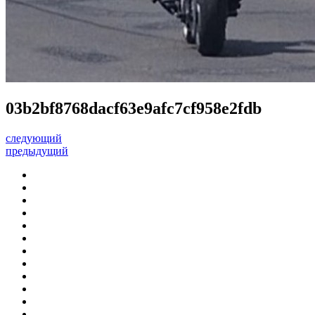
03b2bf8768dacf63e9afc7cf958e2fdb
следующий
предыдущий