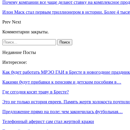
Почему компании все чаще делают ставку на комплексное про
Илон Маск стал первым триллионером в истории. Более 4 тыся
Prev
Next
Комментарии закрыты.
Недавние Посты
Интересное:
Как будет работать МРЭО ГАИ в Бресте в новогодние праздни
Какими будут прибавки к пенсиям и детским пособиям в…
Где сегодня косят траву в Бресте?
Это не только история евреев. Память жертв холокоста почти
Предложение прямо на поле: чем закончилась футбольная…
Телефонный аферист сам стал жертвой кражи