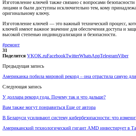
Изготовление ключей также связано с вопросами безопасности
лицами и были доступны исключительно тем, кому принадлежат 
оригинальному ключу.
Изготовление ключей — это важный технический процесс, кот
ключей имеют важное значение для обеспечения доступа и защ
высокой степенью индивидуализации и безопасности.
#ремонт
31
Поделится
VK
OK.ru
Facebook
Twitter
WhatsApp
Telegram
Viber
Предыдущая запись
Американка побила мировой рекорд – она отрастила самую дл
Следующая запись
У доллара рекорд года. Почему так и что дальше?
Вам также могут понравиться
Еще от автора
В Беларуси усиливают систему кибербезопасности: что измени
Американский технологический гигант AMD инвестирует в Та