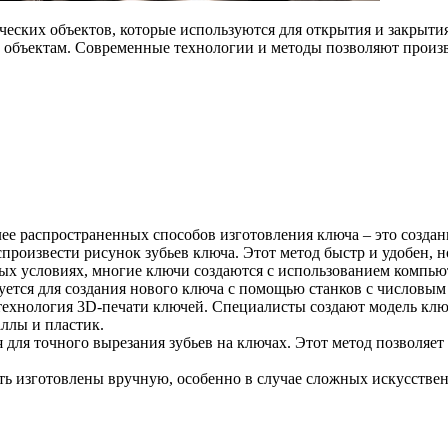
ческих объектов, которые используются для открытия и закрыти
 объектам. Современные технологии и методы позволяют произв
лее распространенных способов изготовления ключа – это созда
роизвести рисунок зубьев ключа. Этот метод быстр и удобен, н
ных условиях, многие ключи создаются с использованием компь
зуется для создания нового ключа с помощью станков с числовы
технология 3D-печати ключей. Специалисты создают модель ключ
ллы и пластик.
 для точного вырезания зубьев на ключах. Этот метод позволяе
ыть изготовлены вручную, особенно в случае сложных искусстве