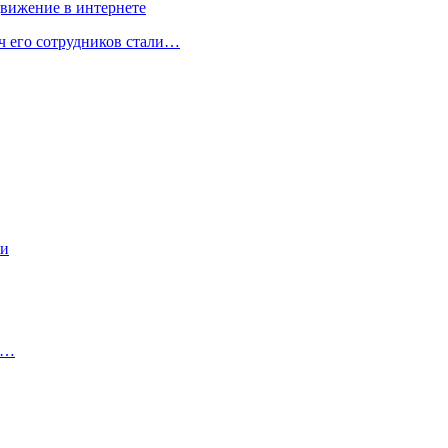
движение в интернете
ч его сотрудников стали…
ки
ли…