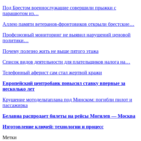
Под Брестом военнослужащие совершили прыжки с
парашютом из…
Аллею памяти ветеранов-фронтовиков открыли брестские…
Профсоюзный мониторинг не выявил нарушений ценовой
политики…
Почему полезно жить не выше пятого этажа
Список видов деятельности для плательщиков налога на…
Телефонный аферист сам стал жертвой кражи
Европейский центробанк повысил ставку впервые за
несколько лет
Крушение мотодельтаплана под Минском: погибли пилот и
пассажирка
Белавиа распродает билеты на рейсы Могилев — Москва
Изготовление ключей: технологии и процесс
Метки