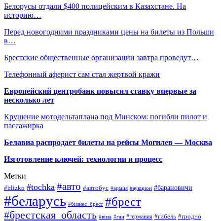
Белорусы отдали $400 полицейским в Казахстане. На
историю…
Перед новогодними праздниками цены на билеты из Польши
в…
Брестские общественные организации завтра проведут…
Телефонный аферист сам стал жертвой кражи
Европейский центробанк повысил ставку впервые за
несколько лет
Крушение мотодельтаплана под Минском: погибли пилот и
пассажирка
Белавиа распродает билеты на рейсы Могилев — Москва
Изготовление ключей: технологии и процесс
Метки
#авто
#tochka
#автобус
#барановичи
#blizko
#армия
#аукцион
#беларусь
#брест
#бизнес_брест
#брестская_область
#германия
#гибель
#гродно
#виза
#гаи