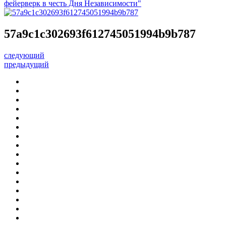
фейерверк в честь Дня Независимости"
57a9c1c302693f612745051994b9b787
следующий
предыдущий