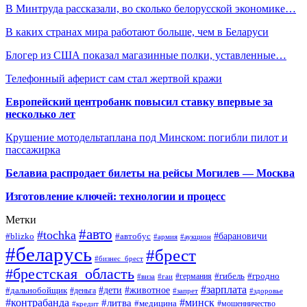
В Минтруда рассказали, во сколько белорусской экономике…
В каких странах мира работают больше, чем в Беларуси
Блогер из США показал магазинные полки, уставленные…
Телефонный аферист сам стал жертвой кражи
Европейский центробанк повысил ставку впервые за
несколько лет
Крушение мотодельтаплана под Минском: погибли пилот и
пассажирка
Белавиа распродает билеты на рейсы Могилев — Москва
Изготовление ключей: технологии и процесс
Метки
#авто
#tochka
#автобус
#барановичи
#blizko
#армия
#аукцион
#беларусь
#брест
#бизнес_брест
#брестская_область
#германия
#гибель
#гродно
#виза
#гаи
#зарплата
#дети
#животное
#дальнобойщик
#деньга
#запрет
#здоровье
#контрабанда
#минск
#литва
#медицина
#мошенничество
#кредит