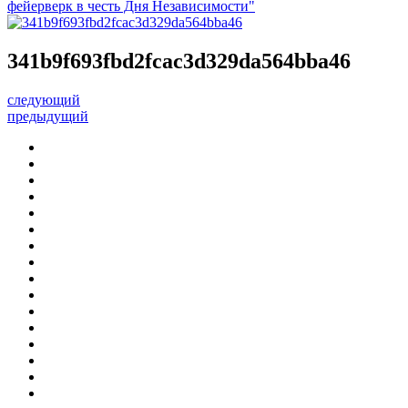
фейерверк в честь Дня Независимости"
341b9f693fbd2fcac3d329da564bba46
следующий
предыдущий