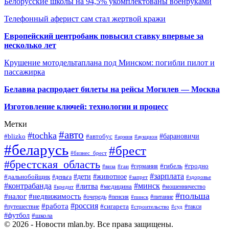
Белорусские школы на 94,5% укомплектованы военруками
Телефонный аферист сам стал жертвой кражи
Европейский центробанк повысил ставку впервые за
несколько лет
Крушение мотодельтаплана под Минском: погибли пилот и
пассажирка
Белавиа распродает билеты на рейсы Могилев — Москва
Изготовление ключей: технологии и процесс
Метки
#авто
#tochka
#автобус
#барановичи
#blizko
#армия
#аукцион
#беларусь
#брест
#бизнес_брест
#брестская_область
#германия
#гибель
#гродно
#виза
#гаи
#зарплата
#дети
#животное
#дальнобойщик
#деньга
#запрет
#здоровье
#контрабанда
#минск
#литва
#медицина
#мошенничество
#кредит
#польша
#недвижимость
#налог
#пенсия
#питание
#очередь
#пинск
#россия
#работа
#сигарета
#путешествие
#такси
#строительство
#суд
#футбол
#школа
© 2026 - Новости mlan.by. Все права защищены.