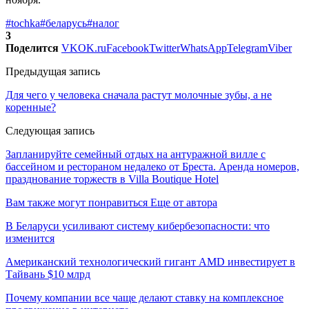
#tochka
#беларусь
#налог
3
Поделится
VK
OK.ru
Facebook
Twitter
WhatsApp
Telegram
Viber
Предыдущая запись
Для чего у человека сначала растут молочные зубы, а не
коренные?
Следующая запись
Запланируйте семейный отдых на антуражной вилле с
бассейном и рестораном недалеко от Бреста. Аренда номеров,
празднование торжеств в Villa Boutique Hotel
Вам также могут понравиться
Еще от автора
В Беларуси усиливают систему кибербезопасности: что
изменится
Американский технологический гигант AMD инвестирует в
Тайвань $10 млрд
Почему компании все чаще делают ставку на комплексное