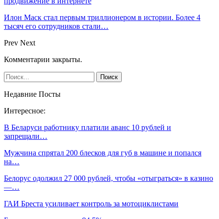
продвижение в интернете
Илон Маск стал первым триллионером в истории. Более 4
тысяч его сотрудников стали…
Prev
Next
Комментарии закрыты.
Недавние Посты
Интересное:
В Беларуси работнику платили аванс 10 рублей и
запрещали…
Мужчина спрятал 200 блесков для губ в машине и попался
на…
Белорус одолжил 27 000 рублей, чтобы «отыграться» в казино
—…
ГАИ Бреста усиливает контроль за мотоциклистами