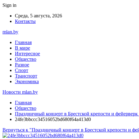
Sign in
Среда, 5 августа, 2026
Контакты
mlan.by
Главная
В мире
Интересное
Общество
Разное
Спорт
Транспорт
Экономика
Новости mlan.by
Главная
Общество
Праздничный концерт в Брестской крепости и фейерверк
24fe3bbccc34516052bd680f64a413d0
Вернуться к "Праздничный концерт в Брестской крепости и фе