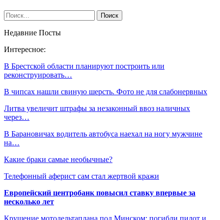
Недавние Посты
Интересное:
В Брестской области планируют построить или
реконструировать…
В чипсах нашли свиную шерсть. Фото не для слабонервных
Литва увеличит штрафы за незаконный ввоз наличных
через…
В Барановичах водитель автобуса наехал на ногу мужчине
на…
Какие браки самые необычные?
Телефонный аферист сам стал жертвой кражи
Европейский центробанк повысил ставку впервые за
несколько лет
Крушение мотодельтаплана под Минском: погибли пилот и