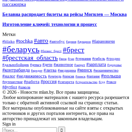
пассажирка
Белавиа распродает билеты на рейсы Могилев — Москва
Изготовление ключей: технологии и процесс
Метки
#авто
#tochka
#автобус
#барановичи
#blizko
#армия
#аукцион
#беларусь
#брест
#бизнес_брест
#брестская_область
#германия
#гибель
#гродно
#виза
#гаи
#зарплата
#дети
#животное
#дальнобойщик
#деньга
#запрет
#здоровье
#контрабанда
#минск
#литва
#медицина
#мошенничество
#кредит
#польша
#недвижимость
#налог
#пенсия
#питание
#очередь
#пинск
#россия
#работа
#сигарета
#путешествие
#такси
#строительство
#суд
#футбол
#школа
© 2026 - Новости mlan.by. Все права защищены.
Любое копирование материалов с нашего ресурса разрешается
только с обратной активной ссылкой на страницу статьи.
Все материалы опубликованные на сайте взяты с открытых
источников и других порталов интернета, все права на
авторство принадлежат их законным владельцам.
Sign in