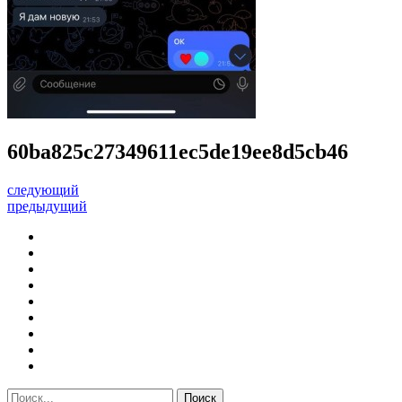
60ba825c27349611ec5de19ee8d5cb46
следующий
предыдущий