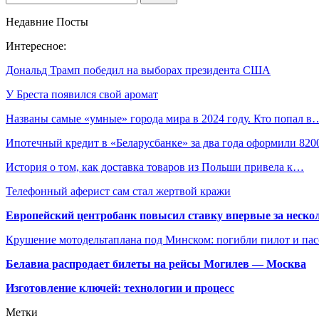
Недавние Посты
Интересное:
Дональд Трамп победил на выборах президента США
У Бреста появился свой аромат
Названы самые «умные» города мира в 2024 году. Кто попал в
Ипотечный кредит в «Беларусбанке» за два года оформили 82
История о том, как доставка товаров из Польши привела к…
Телефонный аферист сам стал жертвой кражи
Европейский центробанк повысил ставку впервые за нескол
Крушение мотодельтаплана под Минском: погибли пилот и па
Белавиа распродает билеты на рейсы Могилев — Москва
Изготовление ключей: технологии и процесс
Метки