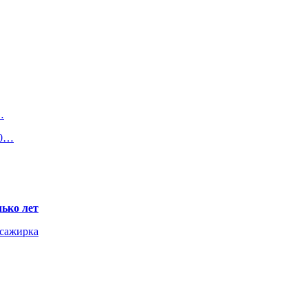
…
00…
ько лет
ссажирка