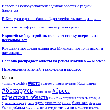
Известная белорусская телеведущая борется с редкой
болезнью
В Беларуси один из банков будет требовать паспорт при…
Телефонный аферист сам стал жертвой кражи
Европейский центробанк повысил ставку впервые за
несколько лет
Крушение мотодельтаплана под Минском: погибли пилот и
пассажирка
Белавиа распродает билеты на рейсы Могилев — Москва
Изготовление ключей: технологии и процесс
Метки
#авто
#tochka
#автобус
#барановичи
#blizko
#армия
#аукцион
#беларусь
#брест
#бизнес_брест
#брестская_область
#германия
#гибель
#гродно
#виза
#гаи
#зарплата
#дети
#животное
#дальнобойщик
#деньга
#запрет
#здоровье
#контрабанда
#минск
#литва
#медицина
#мошенничество
#кредит