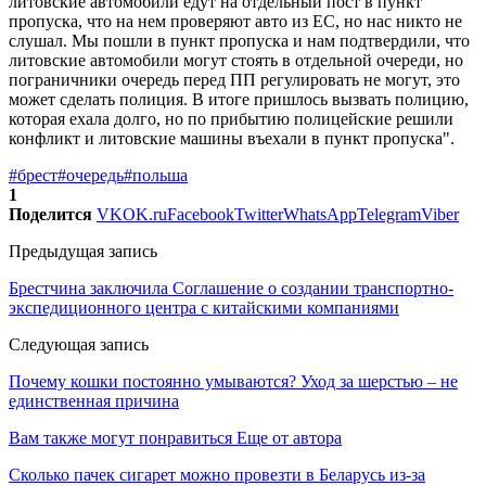
литовские автомобили едут на отдельный пост в пункт
пропуска, что на нем проверяют авто из ЕС, но нас никто не
слушал. Мы пошли в пункт пропуска и нам подтвердили, что
литовские автомобили могут стоять в отдельной очереди, но
пограничники очередь перед ПП регулировать не могут, это
может сделать полиция. В итоге пришлось вызвать полицию,
которая ехала долго, но по прибытию полицейские решили
конфликт и литовские машины въехали в пункт пропуска".
#брест
#очередь
#польша
1
Поделится
VK
OK.ru
Facebook
Twitter
WhatsApp
Telegram
Viber
Предыдущая запись
Брестчина заключила Соглашение о создании транспортно-
экспедиционного центра с китайскими компаниями
Следующая запись
Почему кошки постоянно умываются? Уход за шерстью – не
единственная причина
Вам также могут понравиться
Еще от автора
Сколько пачек сигарет можно провезти в Беларусь из-за