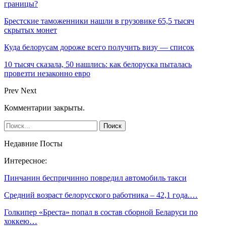
границы?
Брестские таможенники нашли в грузовике 65,5 тысяч
скрытых монет
Куда белорусам дороже всего получить визу — список
10 тысяч сказала, 50 нашлись: как белоруска пыталась
провезти незаконно евро
Prev
Next
Комментарии закрыты.
Недавние Посты
Интересное:
Пинчанин беспричинно повредил автомобиль такси
Средний возраст белорусского работника – 42,1 года.…
Голкипер «Бреста» попал в состав сборной Беларуси по
хоккею…