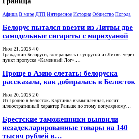
Граница
Афиша
В мире
ДТП
Интересное
История
Общество
Погода
Белорус пытался ввезти из Литвы две
самодельные сигареты с марихуаной
Июл 21, 2025
4
0
Гражданин Беларуси, возвращаясь с супругой из Литвы через
пункт пропуска «Каменный Лог»,…
Проще в Азию слетать: белоруска
рассказала, как добиралась в Белосток
Июл 20, 2025
2
0
Из Гродно в Белосток. Картинка вымышленная, носит
иллюстративный характер Раньше по этому популярному…
Брестские таможенники выявили
незадекларированные товары на 140
тысяч рублей в…