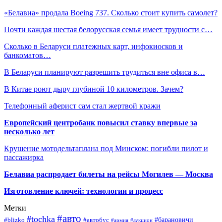
«Белавиа» продала Boeing 737. Сколько стоит купить самолет?
Почти каждая шестая белорусская семья имеет трудности с…
Сколько в Беларуси платежных карт, инфокиосков и
банкоматов…
В Беларуси планируют разрешить трудиться вне офиса в…
В Китае роют дыру глубиной 10 километров. Зачем?
Телефонный аферист сам стал жертвой кражи
Европейский центробанк повысил ставку впервые за
несколько лет
Крушение мотодельтаплана под Минском: погибли пилот и
пассажирка
Белавиа распродает билеты на рейсы Могилев — Москва
Изготовление ключей: технологии и процесс
Метки
#авто
#tochka
#автобус
#барановичи
#blizko
#армия
#аукцион