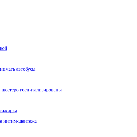
вкой
инимать автобусы
, шестеро госпитализированы
ссажирка
-за интим-шантажа