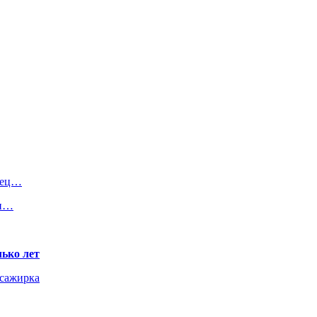
вец…
ан…
ько лет
ссажирка