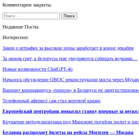
Комментарии закрыты.
Недавние Посты
Интересное:
Закон о штрафах за высокие цены заработает в конце декабря
За окном снег, а белорусы еще умудряются собирать ведрами…
Новые возможности ChatGPT-4o
Началось обсуждение ОВОС реконструкции моста через Муха
Вариант коронавируса «пирола» в Беларуси не зарегистриров
Телефонный аферист сам стал жертвой кражи
Европейский центробанк повысил ставку впервые за нескол
Крушение мотодельтаплана под Минском: погибли пилот и па
Белавиа распродает билеты на рейсы Могилев — Москва