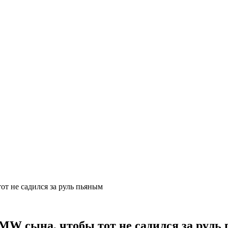
т не садился за руль пьяным
MW сына, чтобы тот не садился за руль