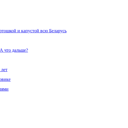
артошкой и капустой всю Беларусь
 А что дальше?
 лет
овике
лями