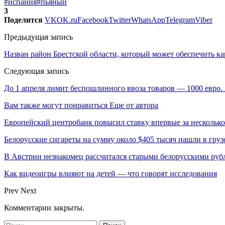
#испания
#пьяный
3
Поделится
VK
OK.ru
Facebook
Twitter
WhatsApp
Telegram
Viber
Предыдущая запись
Назван район Брестской области, который может обеспечить к
Следующая запись
До 1 апреля лимит беспошлинного ввоза товаров — 1000 евро.
Вам также могут понравиться
Еще от автора
Европейский центробанк повысил ставку впервые за несколько
Белорусские сигареты на сумму около $405 тысяч нашли в груз
В Австрии незнакомец рассчитался старыми белорусскими руб
Как видеоигры влияют на детей — что говорят исследования
Prev
Next
Комментарии закрыты.