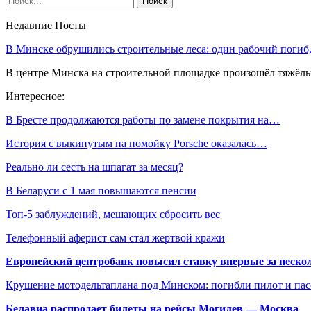
Недавние Посты
В Минске обрушились строительные леса: один рабочий погиб
В центре Минска на строительной площадке произошёл тяжёлы
Интересное:
В Бресте продолжаются работы по замене покрытия на…
История с выкинутым на помойку Porsche оказалась…
Реально ли сесть на шпагат за месяц?
В Беларуси с 1 мая повышаются пенсии
Топ-5 заблуждений, мешающих сбросить вес
Телефонный аферист сам стал жертвой кражи
Европейский центробанк повысил ставку впервые за нескол
Крушение мотодельтаплана под Минском: погибли пилот и па
Белавиа распродает билеты на рейсы Могилев — Москва