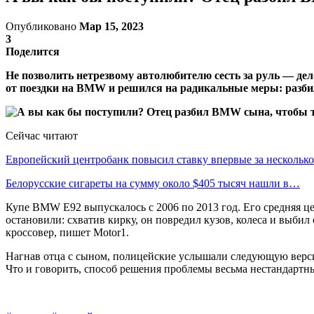
Опубликовано
Мар 15, 2023
3
Поделится
Не позволить нетрезвому автолюбителю сесть за руль — дел
от поездки на BMW и решился на радикальные меры: разби
Сейчас читают
Европейский центробанк повысил ставку впервые за несколь
Белорусские сигареты на сумму около $405 тысяч нашли в…
Купе BMW E92 выпускалось с 2006 по 2013 год. Его средняя ц
остановили: схватив кирку, он повредил кузов, колеса и выб
кроссовер, пишет Motor1.
Нагнав отца с сыном, полицейские услышали следующую версию 
Что и говорить, способ решения проблемы весьма нестандартный