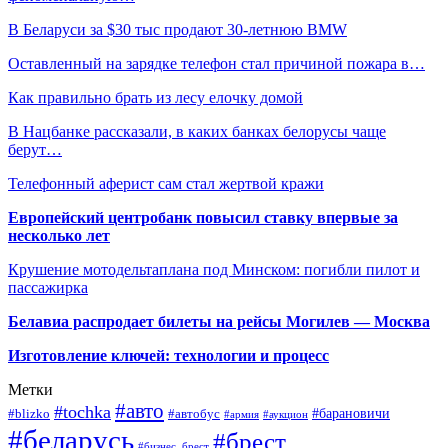
В Беларуси за $30 тыс продают 30-летнюю BMW
Оставленный на зарядке телефон стал причиной пожара в…
Как правильно брать из лесу елочку домой
В Нацбанке рассказали, в каких банках белорусы чаще
берут…
Телефонный аферист сам стал жертвой кражи
Европейский центробанк повысил ставку впервые за
несколько лет
Крушение мотодельтаплана под Минском: погибли пилот и
пассажирка
Белавиа распродает билеты на рейсы Могилев — Москва
Изготовление ключей: технологии и процесс
Метки
#авто
#tochka
#автобус
#барановичи
#blizko
#армия
#аукцион
#беларусь
#брест
#бизнес_брест