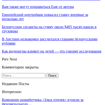
Вам также могут понравиться
Еще от автора
Европейский центробанк повысил ставку впервые за
несколько лет
Белорусские сигареты на сумму около $405 тысяч нашли в
грузовике
В Австрии незнакомец рассчитался старыми белорусскими
рублями
Как видеоигры влияют на детей — что говорят исследования
Prev
Next
Комментарии закрыты.
Недавние Посты
Интересное:
Компанию разработчика «Злых птичек» купили за
феноменальную…