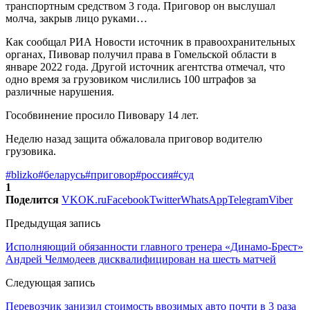
транспортным средством 3 года. Приговор он выслушал
молча, закрыв лицо руками…
Как сообщал РИА Новости источник в правоохранительных
органах, Пивовар получил права в Гомельской области в
январе 2022 года. Другой источник агентства отмечал, что
одно время за грузовиком числились 100 штрафов за
различные нарушения.
Гособвинение просило Пивовару 14 лет.
Неделю назад защита обжаловала приговор водителю
грузовика.
#blizko
#беларусь
#приговор
#россия
#суд
1
Поделится
VK
OK.ru
Facebook
Twitter
WhatsApp
Telegram
Viber
Предыдущая запись
Исполняющий обязанности главного тренера «Динамо-Брест»
Андрей Челмодеев дисквалифицирован на шесть матчей
Следующая запись
Перевозчик занизил стоимость ввозимых авто почти в 3 раза