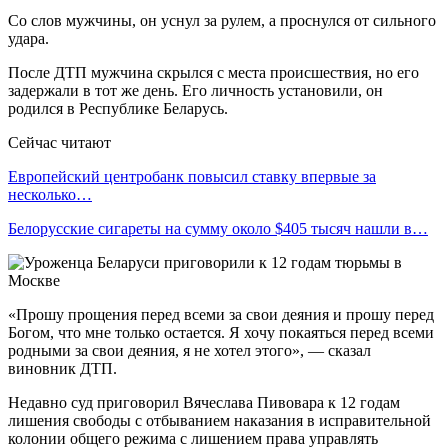
Со слов мужчины, он уснул за рулем, а проснулся от сильного
удара.
После ДТП мужчина скрылся с места происшествия, но его
задержали в тот же день. Его личность установили, он
родился в Республике Беларусь.
Сейчас читают
Европейский центробанк повысил ставку впервые за
несколько…
Белорусские сигареты на сумму около $405 тысяч нашли в…
«Прошу прощения перед всеми за свои деяния и прошу перед
Богом, что мне только остается. Я хочу покаяться перед всеми
родными за свои деяния, я не хотел этого», — сказал
виновник ДТП.
Недавно суд приговорил Вячеслава Пивовара к 12 годам
лишения свободы с отбыванием наказания в исправительной
колонии общего режима с лишением права управлять