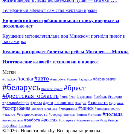
Жизнь зверей в лесах Беловежской пущи — снимки с…
Телефонный аферист сам стал жертвой кражи
Европейский центробанк повысил ставку впервые за
несколько лет
Крушение мотодельтаплана под Минском: погибли пилот и
пассажирка
Белавиа распродает билеты на рейсы Могилев — Москва
Изготовление ключей: технологии и процесс
Метки
#авто
#tochka
#автобус
#барановичи
#blizko
#армия
#аукцион
#беларусь
#брест
#бизнес_брест
#брестская_область
#германия
#гибель
#гродно
#виза
#гаи
#зарплата
#дети
#животное
#дальнобойщик
#деньга
#запрет
#здоровье
#контрабанда
#минск
#литва
#медицина
#мошенничество
#кредит
#польша
#недвижимость
#налог
#пенсия
#питание
#очередь
#пинск
#россия
#работа
#сигарета
#путешествие
#такси
#строительство
#суд
#футбол
#школа
© 2026 - Новости mlan.by. Все права защищены.