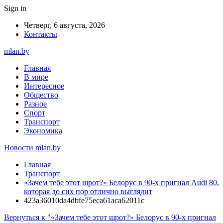
Sign in
Четверг, 6 августа, 2026
Контакты
mlan.by
Главная
В мире
Интересное
Общество
Разное
Спорт
Транспорт
Экономика
Новости mlan.by
Главная
Транспорт
«Зачем тебе этот шрот?» Белорус в 90-х пригнал Audi 80,
которая до сих пор отлично выглядит
423a36010da4dbfe75eca61aca62011c
Вернуться к "«Зачем тебе этот шрот?» Белорус в 90-х пригнал