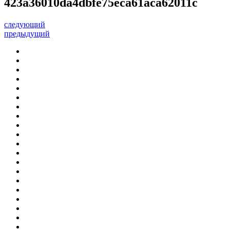
423a36010da4dbfe75eca61aca62011c
следующий
предыдущий