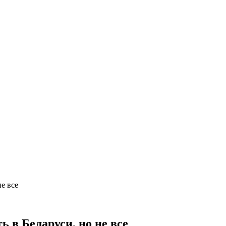
е все
 в Беларуси, но не все