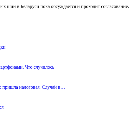
ных шин в Беларуси пока обсуждается и проходит согласование.
дки
мартфонами. Что случилось
с пришла налоговая. Случай в…
ся