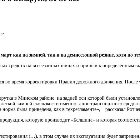
арт как на зимней, так и на демисезонной резине, хотя по т
тных средств на всесезонных шинах и пришли к определенным 
ся во время корректировки Правил дорожного движения. После ч
рутка в Минском районе, на задней оси которой были установл
х легкой зимней скользкости именно занос транспортного средст
та норма была приведена, как в техрегламенте», – рассказал Рот
продукция, которую производит «Белшина» и которая соответств
естирования (…), в этом случае их эксплуатация будет запрещен