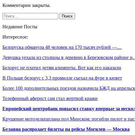
Комментарии закрыты.
Недавние Посты
Интересное:
Белоруска обманула 48 человек на 170 тысяч рублей —…
Девушка уехала из столицы в деревню в Березовском районе 
Белорус не платил детям алименты. Вот как его наказали
В Польше белорус с 3,3 промилле съехал на фуре в кювет
Более 100 дополнительных поездов назначила БЖД на апрель
Телефонный аферист сам стал жертвой кражи
Европейский центробанк повысил ставку впервые за нескол
Крушение мотодельтаплана под Минском: погибли пилот и па
Белавиа распродает билеты на рейсы Могилев — Москва