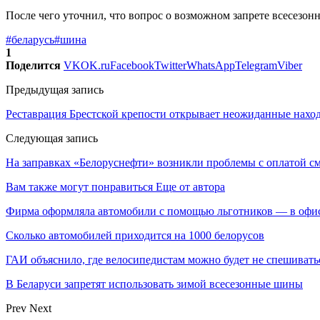
После чего уточнил, что вопрос о возможном запрете всесезон
#беларусь
#шина
1
Поделится
VK
OK.ru
Facebook
Twitter
WhatsApp
Telegram
Viber
Предыдущая запись
Реставрация Брестской крепости открывает неожиданные нахо
Следующая запись
На заправках «Белоруснефти» возникли проблемы с оплатой с
Вам также могут понравиться
Еще от автора
Фирма оформляла автомобили с помощью льготников — в офи
Сколько автомобилей приходится на 1000 белорусов
ГАИ объяснило, где велосипедистам можно будет не спешивать
В Беларуси запретят использовать зимой всесезонные шины
Prev
Next