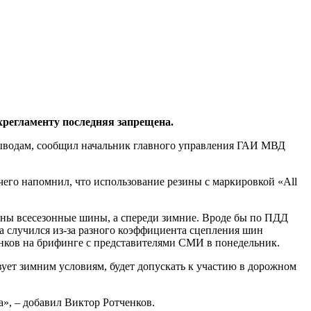
ехрегламенту последняя запрещена.
выводам, сообщил начальник главного управления ГАИ МВД
его напомнил, что использование резины с маркировкой «All
ены всесезонные шины, а спереди зимние. Вроде бы по ПДД
ва случился из-за разного коэффициента сцепления шин
ченков на брифинге с представителями СМИ в понедельник.
ует зимним условиям, будет допускать к участию в дорожном
а», – добавил Виктор Ротченков.