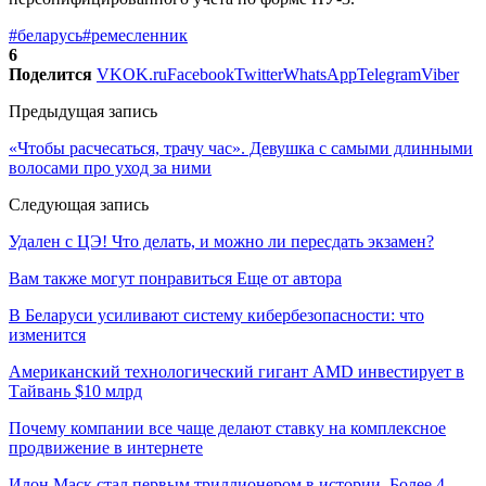
#беларусь
#ремесленник
6
Поделится
VK
OK.ru
Facebook
Twitter
WhatsApp
Telegram
Viber
Предыдущая запись
«Чтобы расчесаться, трачу час». Девушка с самыми длинными
волосами про уход за ними
Следующая запись
Удален с ЦЭ! Что делать, и можно ли пересдать экзамен?
Вам также могут понравиться
Еще от автора
В Беларуси усиливают систему кибербезопасности: что
изменится
Американский технологический гигант AMD инвестирует в
Тайвань $10 млрд
Почему компании все чаще делают ставку на комплексное
продвижение в интернете
Илон Маск стал первым триллионером в истории. Более 4