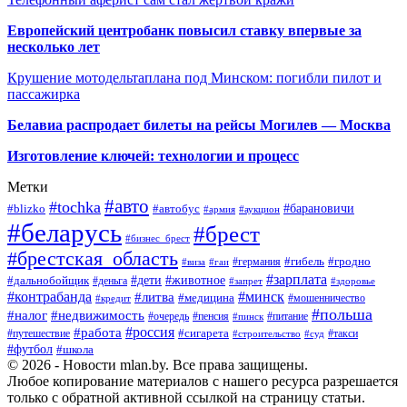
Европейский центробанк повысил ставку впервые за
несколько лет
Крушение мотодельтаплана под Минском: погибли пилот и
пассажирка
Белавиа распродает билеты на рейсы Могилев — Москва
Изготовление ключей: технологии и процесс
Метки
#авто
#tochka
#автобус
#барановичи
#blizko
#армия
#аукцион
#беларусь
#брест
#бизнес_брест
#брестская_область
#германия
#гибель
#гродно
#виза
#гаи
#зарплата
#дети
#животное
#дальнобойщик
#деньга
#запрет
#здоровье
#контрабанда
#минск
#литва
#медицина
#мошенничество
#кредит
#польша
#недвижимость
#налог
#пенсия
#питание
#очередь
#пинск
#россия
#работа
#сигарета
#путешествие
#такси
#строительство
#суд
#футбол
#школа
© 2026 - Новости mlan.by. Все права защищены.
Любое копирование материалов с нашего ресурса разрешается
только с обратной активной ссылкой на страницу статьи.