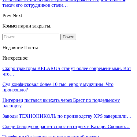
тысяч его сотрудников стали…
Prev
Next
Комментарии закрыты.
Недавние Посты
Интересное:
Скоро тракторы BELARUS станут более современными. Вот
что…
Суд конфисковал более 10 тыс. евро у мужчины. Что
произошло?
Нигериец пытался выехать через Брест по поддельному
паспорту
Заводы ТЕХНОНИКОЛЬ по производству XPS завершили…
Среди белорусов растет спрос на отдых в Катаре. Сколько…
Телефонный аферист сам стал жертвой кражи