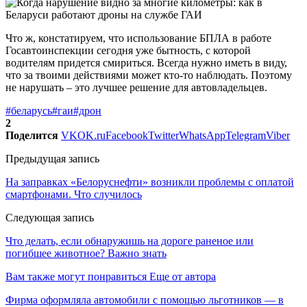
Что ж, констатируем, что использование БПЛА в работе
Госавтоинспекции сегодня уже бытность, с которой
водителям придется смириться. Всегда нужно иметь в виду,
что за твоими действиями может кто-то наблюдать. Поэтому
не нарушать – это лучшее решение для автовладельцев.
#беларусь
#гаи
#дрон
2
Поделится
VK
OK.ru
Facebook
Twitter
WhatsApp
Telegram
Viber
Предыдущая запись
На заправках «Белоруснефти» возникли проблемы с оплатой
смартфонами. Что случилось
Следующая запись
Что делать, если обнаружишь на дороге раненое или
погибшее животное? Важно знать
Вам также могут понравиться
Еще от автора
Фирма оформляла автомобили с помощью льготников — в