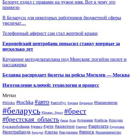
Белорус ездил с правами на чужое имя. Вот к чему это
привело
В Беларуси для некоторых работников бюджетной сферы
увеличат…
Телефонный аферист сам стал жертвой кражи
Европейский центробанк повысил ставку впервые за
несколько лет
Крушение мотодельтаплана под Минском: погибли пилот и
пассажирка
Белавиа распродает билеты на рейсы Могилев — Москва
Изготовление ключей: технологии и процесс
Метки
#авто
#tochka
#автобус
#барановичи
#blizko
#армия
#аукцион
#беларусь
#брест
#бизнес_брест
#брестская_область
#германия
#гибель
#гродно
#виза
#гаи
#зарплата
#дети
#животное
#дальнобойщик
#деньга
#запрет
#здоровье
#контрабанда
#минск
#литва
#медицина
#мошенничество
#кредит