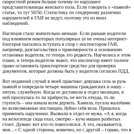
скоростной режим больше почему-то нарушают
представительницы женского пола. Если говорить о «пьяной»
статье, то тут 50/50. Статистику по гендерному различию
нарушителей в ГАИ не ведут, поэтому это из моих
наблюдений.
Наглецов стало значительно меньше. Если раньше водители
под влиянием некоторых популярных (и не очень) интернет-
блогеров пытались вступать в спор с инспектором ГАИ,
например, разглагольствуя о правомерности и основаниях
остановки водителя, то теперь это редкость. Научились в этом
плане, и теперь водители знают, что инспектор имеет полное
право остановить транспортное средство для проверки
документов, которые должны быть у водителя согласно ПДД.
Вот недавний случай в моей практике: девушка села за руль
пьяной и повредила четыре машины гражданских и нашу –
пятую, служебную. Когда ее доставили в отдел милиции, в
ней проснулась то ли храбрость, не весть откуда, то ли
глупость – она начала всем дерзить. Хамила, пугала жалобами
во всевозможные инстанции, буйно себя вела. Пришлось
применять наручники. Вызвали в отдел ее мужа. «А я, когда
на велосипеде сюда ехал, смотрю – куча машин разбитых
стоит. Думаю: вот кто-то повеселился. А это, оказывается,
моя…» С одной стороны, комично, но с другой – горько, что в