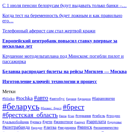
С 1 июля пенсии белорусам будут выдавать только банки –…
Когда тест на беременность будет ложным и как правильно
его…
Телефонный аферист сам стал жертвой кражи
Европейский центробанк повысил ставку впервые за
несколько лет
Крушение мотодельтаплана под Минском: погибли пилот и
пассажирка
Белавиа распродает билеты на рейсы Могилев — Москва
Изготовление ключей: технологии и процесс
Метки
#авто
#tochka
#автобус
#барановичи
#blizko
#армия
#аукцион
#беларусь
#брест
#бизнес_брест
#брестская_область
#германия
#гибель
#гродно
#виза
#гаи
#зарплата
#дети
#животное
#дальнобойщик
#деньга
#запрет
#здоровье
#контрабанда
#минск
#литва
#медицина
#мошенничество
#кредит