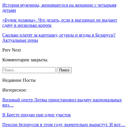
История мужчины, женившегося на женщине с четырьмя
детьми
«Будем должны». Что делать, если в магазинах не выдают
сдачу в несколько копеек
Сколько платят за картошку, огурцы и ягоды в Беларуси?
Актуальные цены
Prev
Next
Комментарии закрыты.
Недавние Посты
Интересное:
Визовый центр Литвы приостановил выдачу национальных
виз…
В Бресте продан еще один участок
Пенсии белорусов в этом году значительно вырастут. И вот…