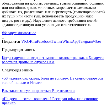
обнаружении на дорогах раненых, травмированных, больных
или погибших диких животных запрещается самовольно
добывать их, разделывать или перемещать (транспортировать)
их туши или части туш, использовать продукцию (мясо,
шкура, рога и др.). Нарушение данного требования влечёт
административную или уголовную ответственность».
#беларусь
#животное
1
Поделится
VK
OK.ru
Facebook
Twitter
WhatsApp
Telegram
Viber
Предыдущая запись
Когда нарушение видно за многие километры: как в Беларуси
работают дроны на службе ГАИ
Следующая запись
«50 человек окружили, били по голове». На семью белорусов
толпой напали в Италии
Вам также могут понравиться
Еще от автора
«Не доел — готовь кошелек»? Ресторан объяснил спорное
правило