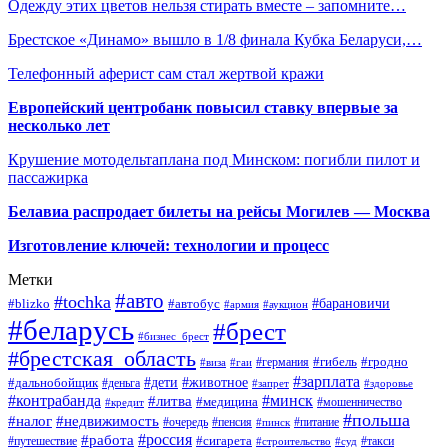
Одежду этих цветов нельзя стирать вместе – запомните…
Брестское «Динамо» вышло в 1/8 финала Кубка Беларуси,…
Телефонный аферист сам стал жертвой кражи
Европейский центробанк повысил ставку впервые за
несколько лет
Крушение мотодельтаплана под Минском: погибли пилот и
пассажирка
Белавиа распродает билеты на рейсы Могилев — Москва
Изготовление ключей: технологии и процесс
Метки
#авто
#tochka
#автобус
#барановичи
#blizko
#армия
#аукцион
#беларусь
#брест
#бизнес_брест
#брестская_область
#германия
#гибель
#гродно
#виза
#гаи
#зарплата
#дети
#животное
#дальнобойщик
#деньга
#запрет
#здоровье
#контрабанда
#минск
#литва
#медицина
#мошенничество
#кредит
#польша
#недвижимость
#налог
#пенсия
#питание
#очередь
#пинск
#россия
#работа
#сигарета
#путешествие
#такси
#строительство
#суд