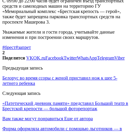
С 09:00 до 22:00 часов будет ограничен въезд транспортных
средств и самоходных машин на территорию ГУ
«Мемориальный комплекс «Брестская крепость — герой»,
также будет запрещена парковка транспортных средств на
проспекте Машерова 3.
Уважаемые жители и гости города, учитывайте данные
изменения и при построении своих маршрутов.
#брест
#запрет
2
Поделится
VK
OK.ru
Facebook
Twitter
WhatsApp
Telegram
Viber
Предыдущая запись
Белорус во время ссоры с женой приставил нож к шее 5-
летнего ребенка
Следующая запись
«Патетический дневник памяти» представил Большой театр в
Брестской крепости — большой фоторепортаж
Вам также могут понравиться
Еще от автора
Фирма оформляла автомобили с помощью льготников — в