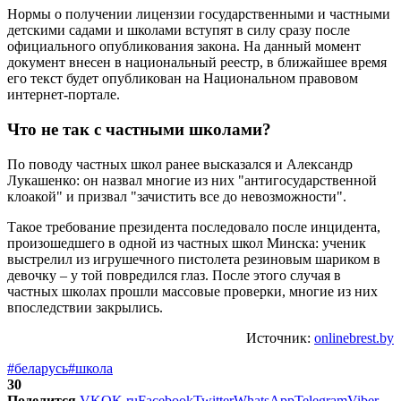
Нормы о получении лицензии государственными и частными
детскими садами и школами вступят в силу сразу после
официального опубликования закона. На данный момент
документ внесен в национальный реестр, в ближайшее время
его текст будет опубликован на Национальном правовом
интернет-портале.
Что не так с частными школами?
По поводу частных школ ранее высказался и Александр
Лукашенко: он назвал многие из них "антигосударственной
клоакой" и призвал "зачистить все до невозможности".
Такое требование президента последовало после инцидента,
произошедшего в одной из частных школ Минска: ученик
выстрелил из игрушечного пистолета резиновым шариком в
девочку – у той повредился глаз. После этого случая в
частных школах прошли массовые проверки, многие из них
впоследствии закрылись.
Источник:
onlinebrest.by
#беларусь
#школа
30
Поделится
VK
OK.ru
Facebook
Twitter
WhatsApp
Telegram
Viber