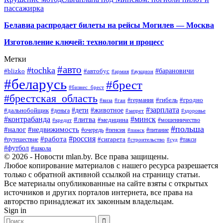
пассажирка
Белавиа распродает билеты на рейсы Могилев — Москва
Изготовление ключей: технологии и процесс
Метки
#авто
#tochka
#автобус
#барановичи
#blizko
#армия
#аукцион
#беларусь
#брест
#бизнес_брест
#брестская_область
#германия
#гибель
#гродно
#виза
#гаи
#зарплата
#дети
#животное
#дальнобойщик
#деньга
#запрет
#здоровье
#контрабанда
#минск
#литва
#медицина
#мошенничество
#кредит
#польша
#недвижимость
#налог
#пенсия
#питание
#очередь
#пинск
#россия
#работа
#сигарета
#путешествие
#такси
#строительство
#суд
#футбол
#школа
© 2026 - Новости mlan.by. Все права защищены.
Любое копирование материалов с нашего ресурса разрешается
только с обратной активной ссылкой на страницу статьи.
Все материалы опубликованные на сайте взяты с открытых
источников и других порталов интернета, все права на
авторство принадлежат их законным владельцам.
Sign in