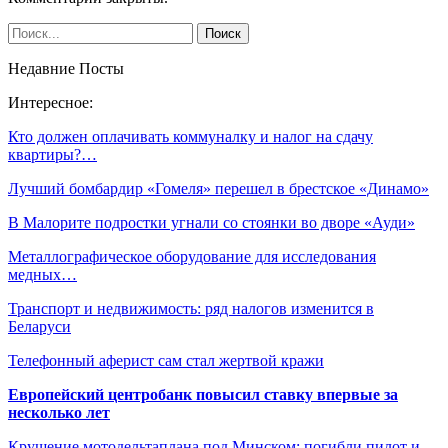
Недавние Посты
Интересное:
Кто должен оплачивать коммуналку и налог на сдачу
квартиры?…
Лучший бомбардир «Гомеля» перешел в брестское «Динамо»
В Малорите подростки угнали со стоянки во дворе «Ауди»
Металлографическое оборудование для исследования
медных…
Транспорт и недвижимость: ряд налогов изменится в
Беларуси
Телефонный аферист сам стал жертвой кражи
Европейский центробанк повысил ставку впервые за
несколько лет
Крушение мотодельтаплана под Минском: погибли пилот и