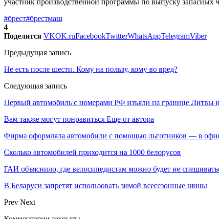
участник производственной программы по выпуску запасных 
#брест
#брестмаш
4
Поделится
VK
OK.ru
Facebook
Twitter
WhatsApp
Telegram
Viber
Предыдущая запись
Не есть после шести. Кому на пользу, кому во вред?
Следующая запись
Первый автомобиль с номерами РФ изъяли на границе Литвы и
Вам также могут понравиться
Еще от автора
Фирма оформляла автомобили с помощью льготников — в офи
Сколько автомобилей приходится на 1000 белорусов
ГАИ объяснило, где велосипедистам можно будет не спешивать
В Беларуси запретят использовать зимой всесезонные шины
Prev
Next
Комментарии закрыты.