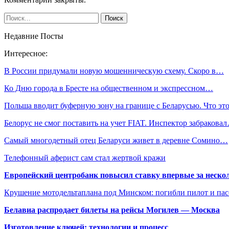
Недавние Посты
Интересное:
В России придумали новую мошенническую схему. Скоро в…
Ко Дню города в Бресте на общественном и экспрессном…
Польша вводит буферную зону на границе с Беларусью. Что э
Белорус не смог поставить на учет FIAT. Инспектор забракова
Самый многодетный отец Беларуси живет в деревне Сомино…
Телефонный аферист сам стал жертвой кражи
Европейский центробанк повысил ставку впервые за нескол
Крушение мотодельтаплана под Минском: погибли пилот и па
Белавиа распродает билеты на рейсы Могилев — Москва
Изготовление ключей: технологии и процесс