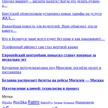
Продал машину – заплати налоги? Когда это делать нужно,
а…
Брестский облисполком установил новые тарифы на услуги
ЖКХ…
Важнейшая новость для водителей. Врач объяснил, после
какого…
Кто в Беларуси чаще всего ездит без прав и как наказывают…
Телефонный аферист сам стал жертвой кражи
Европейский центробанк повысил ставку впервые за
несколько лет
Крушение мотодельтаплана под Минском: погибли пилот и
пассажирка
Белавиа распродает билеты на рейсы Могилев — Москва
Изготовление ключей: технологии и процесс
Метки
#авто
#tochka
#автобус
#барановичи
#blizko
#армия
#аукцион