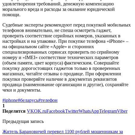
удовлетворения требований, денежную компенсацию
морального вреда и расходы за оказание юридической
помощи.
Судебные эксперты рекомендуют перед покупкой мобильных
телефонов внимательно, не спеша осмотреть гаджет,
проверить соответствие серийных номеров, указанных в
настройках и на упаковке. При покупке телефона «iPhone» –
на официальном сайте «Apple» и сторонних
специализированных сервисах проверить по серийному
номеру и «IMEI» соответствие технических параметров
(объем памяти, цвет корпуса) фактическим. Совершайте
покупку дорогостоящих гаджетов только в проверенных
магазинах, читайте отзывы о продавце. При оформлении
покупки проверяйте наличие в документах реквизитов
продавца (наименование организации и другие), сохраняйте
чеки и документы.
#iphone
#беларусь
#телефон
1
Поделится
VK
OK.ru
Facebook
Twitter
WhatsApp
Telegram
Viber
Предыдущая запись
Житель Барановичей перевел 1100 рублей мошенникам за