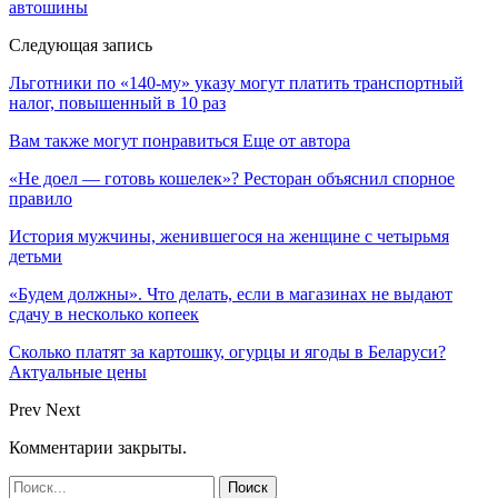
автошины
Следующая запись
Льготники по «140-му» указу могут платить транспортный
налог, повышенный в 10 раз
Вам также могут понравиться
Еще от автора
«Не доел — готовь кошелек»? Ресторан объяснил спорное
правило
История мужчины, женившегося на женщине с четырьмя
детьми
«Будем должны». Что делать, если в магазинах не выдают
сдачу в несколько копеек
Сколько платят за картошку, огурцы и ягоды в Беларуси?
Актуальные цены
Prev
Next
Комментарии закрыты.