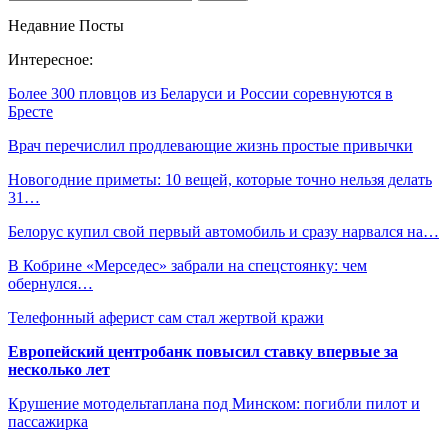
Недавние Посты
Интересное:
Более 300 пловцов из Беларуси и России соревнуются в
Бресте
Врач перечислил продлевающие жизнь простые привычки
Новогодние приметы: 10 вещей, которые точно нельзя делать
31…
Белорус купил свой первый автомобиль и сразу нарвался на…
В Кобрине «Мерседес» забрали на спецстоянку: чем
обернулся…
Телефонный аферист сам стал жертвой кражи
Европейский центробанк повысил ставку впервые за
несколько лет
Крушение мотодельтаплана под Минском: погибли пилот и
пассажирка