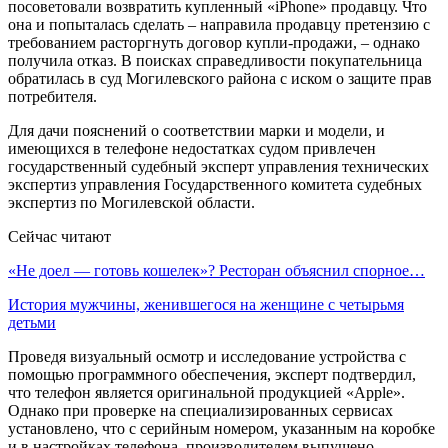
посоветовали возвратить купленный «iPhone» продавцу. Что
она и попыталась сделать – направила продавцу претензию с
требованием расторгнуть договор купли-продажи, – однако
получила отказ. В поисках справедливости покупательница
обратилась в суд Могилевского района с иском о защите прав
потребителя.
Для дачи пояснений о соответствии марки и модели, и
имеющихся в телефоне недостатках судом привлечен
государственный судебный эксперт управления технических
экспертиз управления Государственного комитета судебных
экспертиз по Могилевской области.
Сейчас читают
«Не доел — готовь кошелек»? Ресторан объяснил спорное…
История мужчины, женившегося на женщине с четырьмя
детьми
Проведя визуальный осмотр и исследование устройства с
помощью программного обеспечения, эксперт подтвердил,
что телефон является оригинальной продукцией «Apple».
Однако при проверке на специализированных сервисах
установлено, что с серийным номером, указанным на коробке
и в настройках телефона, производителем выпущено