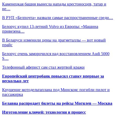
Каменецкая башня вынесла напады крестоносцев, татар и
не…
В РУП «Белпочта» назвали самые распространенные среди…
Белорус купил 13-летний Volvo из Европы: «Машина
привезена…
В Беларуси изменили цены на драгметаллы — вот новый
прайс
Белорус очень заморочился над восстановлением Audi 5000
S…
Телефонный аферист сам стал жертвой кражи
Европейский центробанк повысил ставку впервые за
несколько лет
Крушение мотодельтаплана под Минском: погибли пилот и
пассажирка
Белавиа распродает билеты на рейсы Могилев — Москва
Изготовление ключей: технологии и процесс