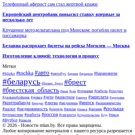
Телефонный аферист сам стал жертвой кражи
Европейский центробанк повысил ставку впервые за
несколько лет
Крушение мотодельтаплана под Минском: погибли пилот и
пассажирка
Белавиа распродает билеты на рейсы Могилев — Москва
Изготовление ключей: технологии и процесс
Метки
#авто
#tochka
#автобус
#барановичи
#blizko
#армия
#аукцион
#беларусь
#брест
#бизнес_брест
#брестская_область
#германия
#гибель
#гродно
#виза
#гаи
#зарплата
#дети
#животное
#дальнобойщик
#деньга
#запрет
#здоровье
#контрабанда
#минск
#литва
#медицина
#мошенничество
#кредит
#польша
#недвижимость
#налог
#пенсия
#питание
#очередь
#пинск
#россия
#работа
#сигарета
#путешествие
#такси
#строительство
#суд
#футбол
#школа
© 2026 - Новости mlan.by. Все права защищены.
Любое копирование материалов с нашего ресурса разрешается