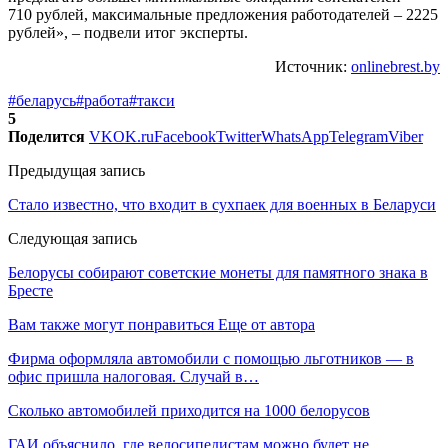
710 рублей, максимальные предложения работодателей – 2225
рублей», – подвели итог эксперты.
Источник:
onlinebrest.by
#беларусь
#работа
#такси
5
Поделится
VK
OK.ru
Facebook
Twitter
WhatsApp
Telegram
Viber
Предыдущая запись
Стало известно, что входит в сухпаек для военных в Беларуси
Следующая запись
Белорусы собирают советские монеты для памятного знака в
Бресте
Вам также могут понравиться
Еще от автора
Фирма оформляла автомобили с помощью льготников — в
офис пришла налоговая. Случай в…
Сколько автомобилей приходится на 1000 белорусов
ГАИ объяснило, где велосипедистам можно будет не