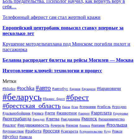
Боль предательства. Психолог научил, как вернуть веру в
себя…
Телефонный аферист сам стал жертвой кражи
Европейский центробанк повысил ставку впервые за
несколько лет
Крушение мотодельтаплана под Минском: погибли пилот и
пассажирка
Белавиа распродает билеты на рейсы Могилев — Москва
Изготовление ключей: технологии и процесс
Метки
#авто
#tochka
#автобус
#барановичи
#blizko
#армия
#аукцион
#беларусь
#брест
#бизнес_брест
#брестская_область
#германия
#гибель
#гродно
#виза
#гаи
#зарплата
#дети
#животное
#дальнобойщик
#деньга
#запрет
#здоровье
#контрабанда
#минск
#литва
#медицина
#мошенничество
#кредит
#польша
#недвижимость
#налог
#пенсия
#питание
#очередь
#пинск
#россия
#работа
#сигарета
#путешествие
#такси
#строительство
#суд
#футбол
#школа