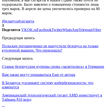
Напомним, в мае сигареты в нашей стране также почти не
подорожали. Было заявлено о повышении стоимости лишь
трех марок. В апреле же цены увеличились примерно на 80
марок.
#беларусь
#сигарета
3
Поделится
VK
OK.ru
Facebook
Twitter
WhatsApp
Telegram
Viber
Предыдущая запись
Польские пограничники не выпустили белоруса на только
купленной машине. Что произошло?
Следующая запись
Старые белорусские купюры снова «засветились» в Германии
Вам также могут понравиться
Еще от автора
В Беларуси усиливают систему кибербезопасности: что
изменится
Американский технологический гигант AMD инвестирует в
Тайвань $10 млрд