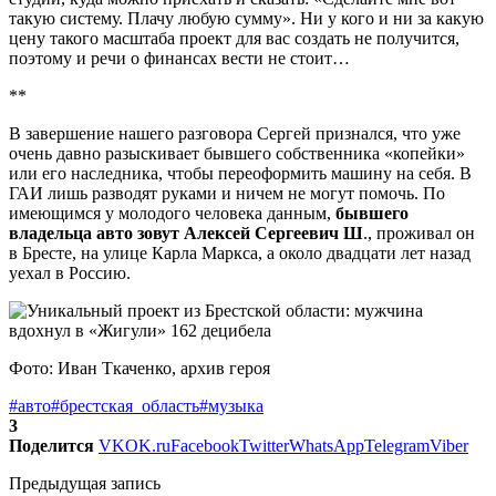
такую систему. Плачу любую сумму». Ни у кого и ни за какую
цену такого масштаба проект для вас создать не получится,
поэтому и речи о финансах вести не стоит…
**
В завершение нашего разговора Сергей признался, что уже
очень давно разыскивает бывшего собственника «копейки»
или его наследника, чтобы переоформить машину на себя. В
ГАИ лишь разводят руками и ничем не могут помочь. По
имеющимся у молодого человека данным,
бывшего
владельца авто зовут Алексей Сергеевич Ш
., проживал он
в Бресте, на улице Карла Маркса, а около двадцати лет назад
уехал в Россию.
Фото: Иван Ткаченко, архив героя
#авто
#брестская_область
#музыка
3
Поделится
VK
OK.ru
Facebook
Twitter
WhatsApp
Telegram
Viber
Предыдущая запись