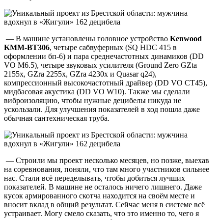
— В машине установлены головное устройство
Kenwood
KMM-BT306
, четыре сабвуферных (SQ HDC 415 в
оформлении бп-6) и пара среднечастотных динамиков (DD
VO M6.5), четыре звуковых усилителя (Ground Zero GZta
2155x, GZra 2255x, GZra 4230x и Quasar q24),
компрессионный высокочастотный драйвер (DD VO CT45),
мидбасовая акустика (DD VO W10). Также мы сделали
виброизоляцию, чтобы нужные децибелы никуда не
ускользали. Для улучшения показателей в ход пошла даже
обычная сантехническая труба.
— Строили мы проект несколько месяцев, но позже, выехав
на соревнования, поняли, что там много участников сильнее
нас. Стали всё переделывать, чтобы добиться лучших
показателей. В машине не осталось ничего лишнего. Даже
кусок армированного скотча находится на своём месте и
вносит вклад в общий результат. Сейчас меня в системе всё
устраивает. Могу смело сказать, что это именно то, чего я