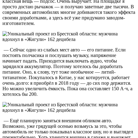
классная вещь — подсос. Очень выручает. На площадке я
просто достаю рычажок — и получаю заветные две тысячи. В
современных автомобилях многие добиваются такого эффекта
своими доработками, а здесь всё уже придумано заводом-
изготовителем.
— Сейчас одно из слабых мест авто — его питание. Если
постоять полчасика и послушать музыку, напряжение
начинает падать. Приходится выключать аудио, чтобы
зарядился аккумулятор. Поэтому хотелось бы доработать
питание. Оно, к слову, тут тоже необычное — литий-
титанатное. Покупалось в Китае, у нас котируется, работает
очень долго: я приобрёл в 2018 году — до сих пор держится.
Но можно увеличить ёмкость. Пока она составляет 150 А·ч, а
хотелось бы 200.
— Ещё планирую заняться внешним обликом авто.
Возможно, уже грядущей осенью возьмусь за это, чтобы
автомобиль не только показывал классное шоу, но и выглядел
презентабельно. Хоть хранится машина в гараже и выезжает