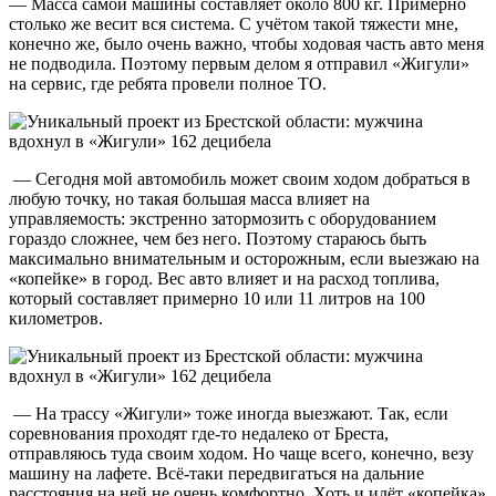
— Масса самой машины составляет около 800 кг. Примерно
столько же весит вся система. С учётом такой тяжести мне,
конечно же, было очень важно, чтобы ходовая часть авто меня
не подводила. Поэтому первым делом я отправил «Жигули»
на сервис, где ребята провели полное ТО.
— Сегодня мой автомобиль может своим ходом добраться в
любую точку, но такая большая масса влияет на
управляемость: экстренно затормозить с оборудованием
гораздо сложнее, чем без него. Поэтому стараюсь быть
максимально внимательным и осторожным, если выезжаю на
«копейке» в город. Вес авто влияет и на расход топлива,
который составляет примерно 10 или 11 литров на 100
километров.
— На трассу «Жигули» тоже иногда выезжают. Так, если
соревнования проходят где-то недалеко от Бреста,
отправляюсь туда своим ходом. Но чаще всего, конечно, везу
машину на лафете. Всё-таки передвигаться на дальние
расстояния на ней не очень комфортно. Хоть и идёт «копейка»