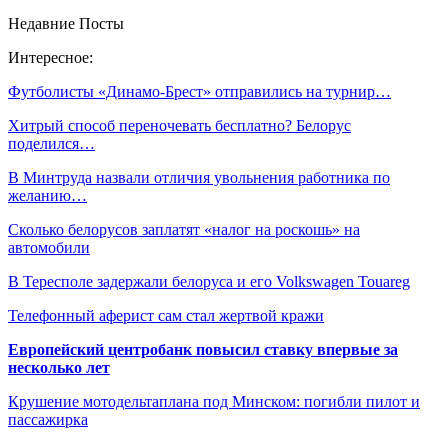
Недавние Посты
Интересное:
Футболисты «Динамо-Брест»‎ отправились на турнир…
Хитрый способ переночевать бесплатно? Белорус
поделился…
В Минтруда назвали отличия увольнения работника по
желанию…
Сколько белорусов заплатят «налог на роскошь» на
автомобили
В Тересполе задержали белоруса и его Volkswagen Touareg
Телефонный аферист сам стал жертвой кражи
Европейский центробанк повысил ставку впервые за
несколько лет
Крушение мотодельтаплана под Минском: погибли пилот и
пассажирка