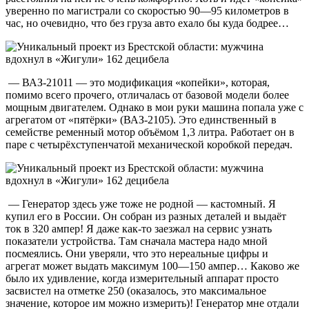
уверенно по магистрали со скоростью 90—95 километров в
час, но очевидно, что без груза авто ехало бы куда бодрее…
— ВАЗ-21011 — это модификация «копейки», которая,
помимо всего прочего, отличалась от базовой модели более
мощным двигателем. Однако в мои руки машина попала уже с
агрегатом от «пятёрки» (ВАЗ-2105). Это единственный в
семействе ременный мотор объёмом 1,3 литра. Работает он в
паре с четырёхступенчатой механической коробкой передач.
— Генератор здесь уже тоже не родной — кастомный. Я
купил его в России. Он собран из разных деталей и выдаёт
ток в 320 ампер! Я даже как-то заезжал на сервис узнать
показатели устройства. Там сначала мастера надо мной
посмеялись. Они уверяли, что это нереальные цифры и
агрегат может выдать максимум 100—150 ампер… Каково же
было их удивление, когда измерительный аппарат просто
засвистел на отметке 250 (оказалось, это максимальное
значение, которое им можно измерить)! Генератор мне отдали