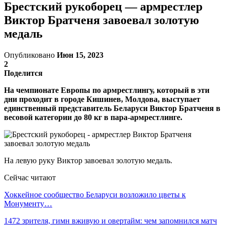
Брестский рукоборец — армрестлер
Виктор Братченя завоевал золотую
медаль
Опубликовано
Июн 15, 2023
2
Поделится
На чемпионате Европы по армрестлингу, который в эти
дни проходит в городе Кишинев, Молдова, выступает
единственный представитель Беларуси Виктор Братченя в
весовой категории до 80 кг в пара-армрестлинге.
На левую руку Виктор завоевал золотую медаль.
Сейчас читают
Хоккейное сообщество Беларуси возложило цветы к
Монументу…
1472 зрителя, гимн вживую и овертайм: чем запомнился матч