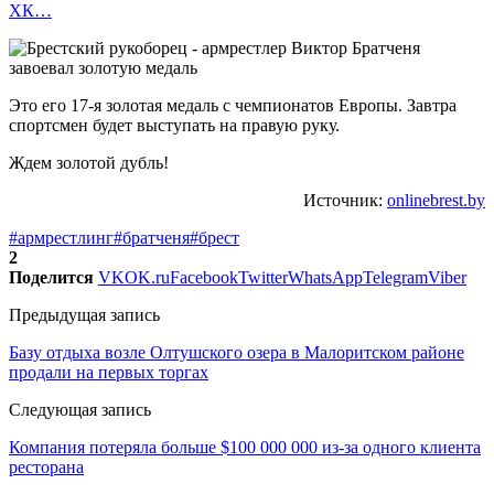
ХК…
Это его 17-я золотая медаль с чемпионатов Европы. Завтра
спортсмен будет выступать на правую руку.
Ждем золотой дубль!
Источник:
onlinebrest.by
#армрестлинг
#братченя
#брест
2
Поделится
VK
OK.ru
Facebook
Twitter
WhatsApp
Telegram
Viber
Предыдущая запись
Базу отдыха возле Олтушского озера в Малоритском районе
продали на первых торгах
Следующая запись
Компания потеряла больше $100 000 000 из-за одного клиента
ресторана