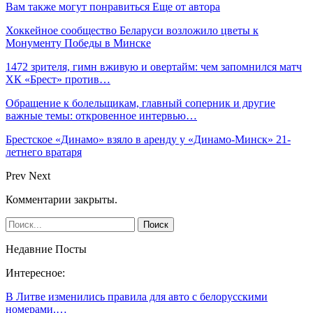
Вам также могут понравиться
Еще от автора
Хоккейное сообщество Беларуси возложило цветы к
Монументу Победы в Минске
1472 зрителя, гимн вживую и овертайм: чем запомнился матч
ХК «Брест» против…
Обращение к болельщикам, главный соперник и другие
важные темы: откровенное интервью…
Брестское «Динамо» взяло в аренду у «Динамо-Минск» 21-
летнего вратаря
Prev
Next
Комментарии закрыты.
Недавние Посты
Интересное:
В Литве изменились правила для авто с белорусскими
номерами.…