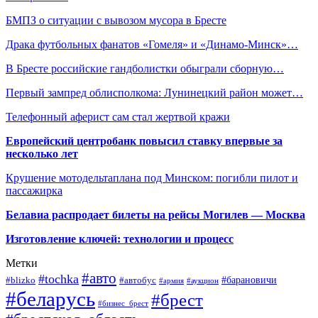
БМПЗ о ситуации с вывозом мусора в Бресте
Драка футбольных фанатов «Гомеля» и «Динамо-Минск»…
В Бресте российские гандболистки обыграли сборную…
Первый зампред облисполкома: Лунинецкий район может…
Телефонный аферист сам стал жертвой кражи
Европейский центробанк повысил ставку впервые за
несколько лет
Крушение мотодельтаплана под Минском: погибли пилот и
пассажирка
Белавиа распродает билеты на рейсы Могилев — Москва
Изготовление ключей: технологии и процесс
Метки
#авто
#tochka
#автобус
#барановичи
#blizko
#армия
#аукцион
#беларусь
#брест
#бизнес_брест