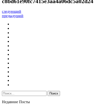
c8bd61e90fc7415e3aa4a06dc5a02d24
следующий
предыдущий
Недавние Посты