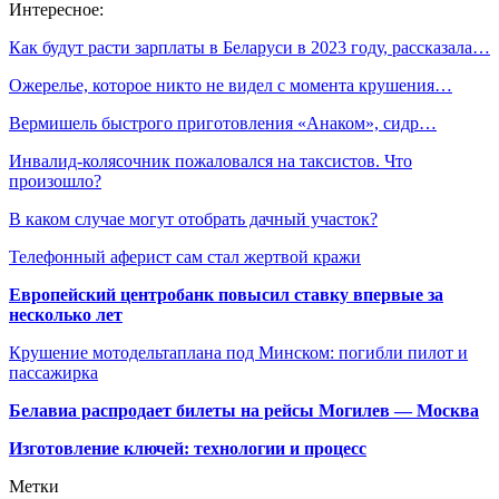
Интересное:
Как будут расти зарплаты в Беларуси в 2023 году, рассказала…
Ожерелье, которое никто не видел с момента крушения…
Вермишель быстрого приготовления «Анаком», сидр…
Инвалид-колясочник пожаловался на таксистов. Что
произошло?
В каком случае могут отобрать дачный участок?
Телефонный аферист сам стал жертвой кражи
Европейский центробанк повысил ставку впервые за
несколько лет
Крушение мотодельтаплана под Минском: погибли пилот и
пассажирка
Белавиа распродает билеты на рейсы Могилев — Москва
Изготовление ключей: технологии и процесс
Метки