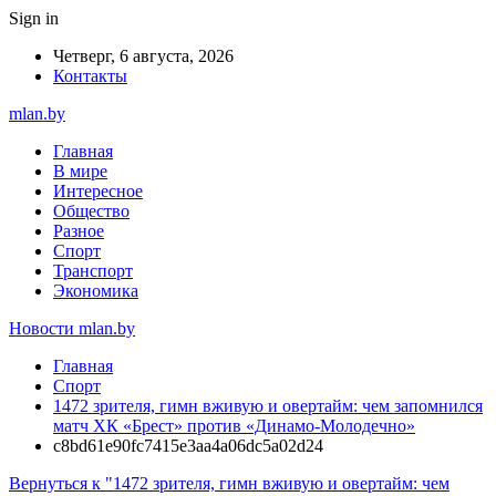
Sign in
Четверг, 6 августа, 2026
Контакты
mlan.by
Главная
В мире
Интересное
Общество
Разное
Спорт
Транспорт
Экономика
Новости mlan.by
Главная
Спорт
1472 зрителя, гимн вживую и овертайм: чем запомнился
матч ХК «Брест» против «Динамо-Молодечно»
c8bd61e90fc7415e3aa4a06dc5a02d24
Вернуться к "1472 зрителя, гимн вживую и овертайм: чем