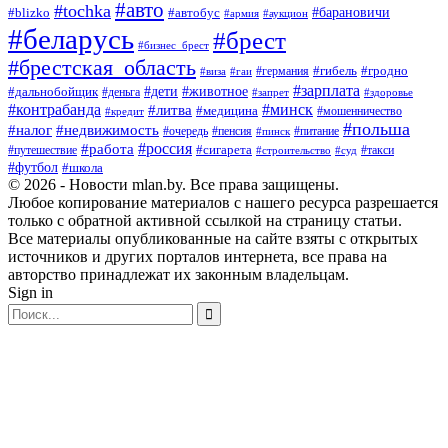
#авто
#tochka
#автобус
#барановичи
#blizko
#армия
#аукцион
#беларусь
#брест
#бизнес_брест
#брестская_область
#германия
#гибель
#гродно
#виза
#гаи
#зарплата
#дети
#животное
#дальнобойщик
#деньга
#запрет
#здоровье
#контрабанда
#минск
#литва
#медицина
#мошенничество
#кредит
#польша
#недвижимость
#налог
#пенсия
#питание
#очередь
#пинск
#россия
#работа
#сигарета
#путешествие
#такси
#строительство
#суд
#футбол
#школа
© 2026 - Новости mlan.by. Все права защищены.
Любое копирование материалов с нашего ресурса разрешается
только с обратной активной ссылкой на страницу статьи.
Все материалы опубликованные на сайте взяты с открытых
источников и других порталов интернета, все права на
авторство принадлежат их законным владельцам.
Sign in