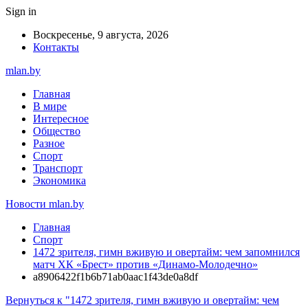
Sign in
Воскресенье, 9 августа, 2026
Контакты
mlan.by
Главная
В мире
Интересное
Общество
Разное
Спорт
Транспорт
Экономика
Новости mlan.by
Главная
Спорт
1472 зрителя, гимн вживую и овертайм: чем запомнился
матч ХК «Брест» против «Динамо-Молодечно»
a8906422f1b6b71ab0aac1f43de0a8df
Вернуться к "1472 зрителя, гимн вживую и овертайм: чем