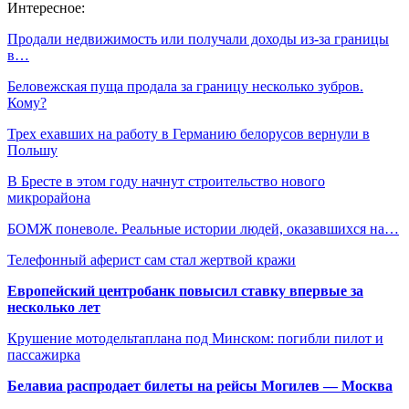
Интересное:
Продали недвижимость или получали доходы из-за границы
в…
Беловежская пуща продала за границу несколько зубров.
Кому?
Трех ехавших на работу в Германию белорусов вернули в
Польшу
В Бресте в этом году начнут строительство нового
микрорайона
БОМЖ поневоле. Реальные истории людей, оказавшихся на…
Телефонный аферист сам стал жертвой кражи
Европейский центробанк повысил ставку впервые за
несколько лет
Крушение мотодельтаплана под Минском: погибли пилот и
пассажирка
Белавиа распродает билеты на рейсы Могилев — Москва