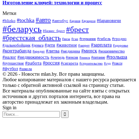
Изготовление ключей: технологии и процесс
Метки
#авто
#tochka
#автобус
#барановичи
#blizko
#армия
#аукцион
#беларусь
#брест
#бизнес_брест
#брестская_область
#германия
#гибель
#гродно
#виза
#гаи
#зарплата
#дети
#животное
#дальнобойщик
#деньга
#запрет
#здоровье
#контрабанда
#минск
#литва
#медицина
#мошенничество
#кредит
#польша
#недвижимость
#налог
#пенсия
#питание
#очередь
#пинск
#россия
#работа
#сигарета
#путешествие
#такси
#строительство
#суд
#футбол
#школа
© 2026 - Новости mlan.by. Все права защищены.
Любое копирование материалов с нашего ресурса разрешается
только с обратной активной ссылкой на страницу статьи.
Все материалы опубликованные на сайте взяты с открытых
источников и других порталов интернета, все права на
авторство принадлежат их законным владельцам.
Sign in