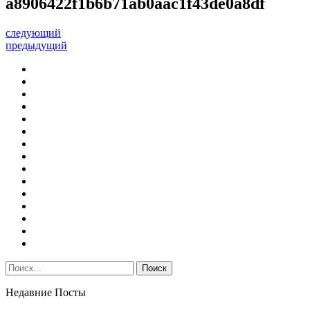
a8906422f1b6b71ab0aac1f43de0a8df
следующий
предыдущий
Недавние Посты