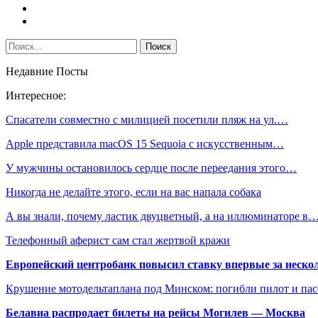
Недавние Посты
Интересное:
Спасатели совместно с милицией посетили пляж на ул.…
Apple представила macOS 15 Sequoia с искусственным…
У мужчины остановилось сердце после переедания этого…
Никогда не делайте этого, если на вас напала собака
А вы знали, почему ластик двуцветный, а на иллюминаторе в
Телефонный аферист сам стал жертвой кражи
Европейский центробанк повысил ставку впервые за нескол
Крушение мотодельтаплана под Минском: погибли пилот и па
Белавиа распродает билеты на рейсы Могилев — Москва