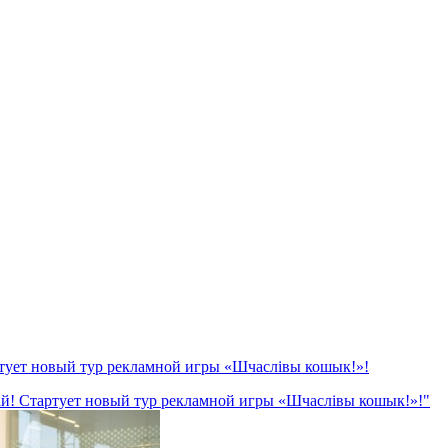
тует новый тур рекламной игры «Шчаслівы кошык!»!
й! Стартует новый тур рекламной игры «Шчаслівы кошык!»!"