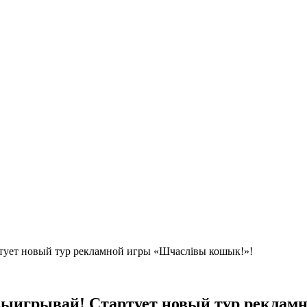
тует новый тур рекламной игры «Шчаслівы кошык!»!
 выигрывай! Стартует новый тур рекла