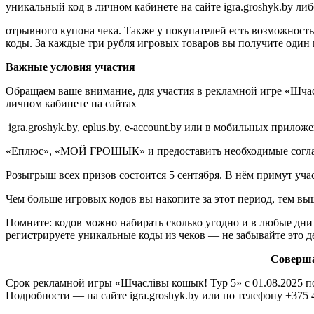
уникальный код в личном кабинете на сайте igra.groshyk.by ли
отрывного купона чека. Также у покупателей есть возможнос
коды. За каждые три рубля игровых товаров вы получите один 
Важные условия участия
Обращаем ваше внимание, для участия в рекламной игре «Шчас
личном кабинете на сайтах
igra.groshyk.by, eplus.by, e-account.by или в мобильных прилож
«Еплюс», «МОЙ ГРОШЫК» и предоставить необходимые соглас
Розыгрыш всех призов состоится 5 сентября. В нём примут учас
Чем больше игровых кодов вы накопите за этот период, тем в
Помните: кодов можно набирать сколько угодно и в любые дни 
регистрируете уникальные коды из чеков — не забывайте это д
Соверша
Срок рекламной игры «Шчаслiвы кошык! Тур 5» с 01.08.2025 по
Подробности — на сайте igra.groshyk.by или по телефону +375 