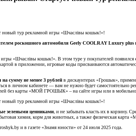
телем роскошного автомобиля Geely COOLRAY Luxury plus ил
й игры «Шчаслiвы кошык!». В этом туре у покупателей появился
артой в приложении, игровые коды присваиваются автоматически
ы на сумму не менее 3 рублей
в дискаунтерах «Грошык», применя
 в личном кабинете — вам не нужно будет самостоятельно реги
телей без карты «МОЙ ГРОШЫК» – на сайте игры или в мобильн
ные зелеными ценниками
, и не забывать класть их в корзину. 
и, бытовая химия, корм для животных, а также физическая кар
oshyk.by и в газете «Знамя юности» от 24 июля 2025 года.