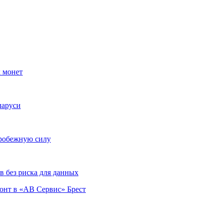
х монет
ларуси
тробежную силу
 без риска для данных
монт в «АВ Сервис» Брест