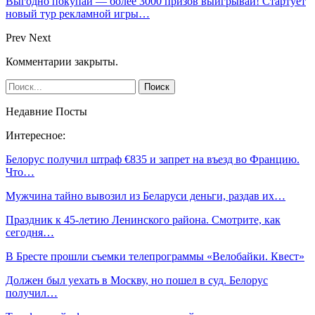
Выгодно покупай — более 3000 призов выигрывай! Стартует
новый тур рекламной игры…
Prev
Next
Комментарии закрыты.
Недавние Посты
Интересное:
Белорус получил штраф €835 и запрет на въезд во Францию.
Что…
Мужчина тайно вывозил из Беларуси деньги, раздав их…
Праздник к 45-летию Ленинского района. Смотрите, как
сегодня…
В Бресте прошли съемки телепрограммы «Велобайки. Квест»
Должен был уехать в Москву, но пошел в суд. Белорус
получил…