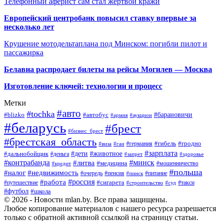
Телефонный аферист сам стал жертвой кражи
Европейский центробанк повысил ставку впервые за
несколько лет
Крушение мотодельтаплана под Минском: погибли пилот и
пассажирка
Белавиа распродает билеты на рейсы Могилев — Москва
Изготовление ключей: технологии и процесс
Метки
#авто
#tochka
#автобус
#барановичи
#blizko
#армия
#аукцион
#беларусь
#брест
#бизнес_брест
#брестская_область
#германия
#гибель
#гродно
#виза
#гаи
#зарплата
#дети
#животное
#дальнобойщик
#деньга
#запрет
#здоровье
#контрабанда
#минск
#литва
#медицина
#мошенничество
#кредит
#польша
#недвижимость
#налог
#пенсия
#питание
#очередь
#пинск
#россия
#работа
#сигарета
#путешествие
#такси
#строительство
#суд
#футбол
#школа
© 2026 - Новости mlan.by. Все права защищены.
Любое копирование материалов с нашего ресурса разрешается
только с обратной активной ссылкой на страницу статьи.