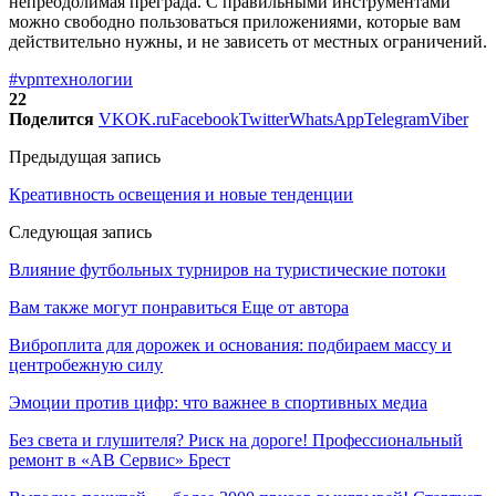
непреодолимая преграда. С правильными инструментами
можно свободно пользоваться приложениями, которые вам
действительно нужны, и не зависеть от местных ограничений.
#vpn
технологии
22
Поделится
VK
OK.ru
Facebook
Twitter
WhatsApp
Telegram
Viber
Предыдущая запись
Креативность освещения и новые тенденции
Следующая запись
Влияние футбольных турниров на туристические потоки
Вам также могут понравиться
Еще от автора
Виброплита для дорожек и основания: подбираем массу и
центробежную силу
Эмоции против цифр: что важнее в спортивных медиа
Без света и глушителя? Риск на дороге! Профессиональный
ремонт в «АВ Сервис» Брест