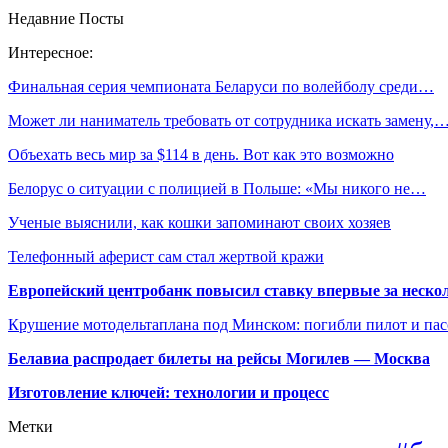
Недавние Посты
Интересное:
Финальная серия чемпионата Беларуси по волейболу среди…
Может ли наниматель требовать от сотрудника искать замену,
Объехать весь мир за $114 в день. Вот как это возможно
Белорус о ситуации с полицией в Польше: «Мы никого не…
Ученые выяснили, как кошки запоминают своих хозяев
Телефонный аферист сам стал жертвой кражи
Европейский центробанк повысил ставку впервые за нескол
Крушение мотодельтаплана под Минском: погибли пилот и па
Белавиа распродает билеты на рейсы Могилев — Москва
Изготовление ключей: технологии и процесс
Метки