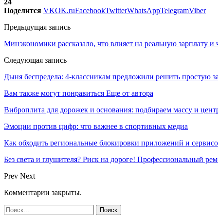
24
Поделится
VK
OK.ru
Facebook
Twitter
WhatsApp
Telegram
Viber
Предыдущая запись
Минэкономики рассказало, что влияет на реальную зарплату и 
Следующая запись
Дыня беспредела: 4-классникам предложили решить простую з
Вам также могут понравиться
Еще от автора
Виброплита для дорожек и основания: подбираем массу и цен
Эмоции против цифр: что важнее в спортивных медиа
Как обходить региональные блокировки приложений и сервисов
Без света и глушителя? Риск на дороге! Профессиональный ре
Prev
Next
Комментарии закрыты.