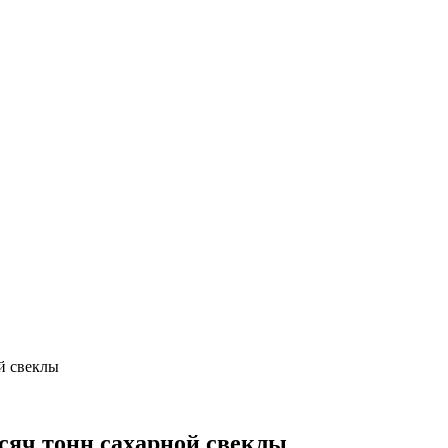
й свеклы
ысяч тонн сахарной свеклы