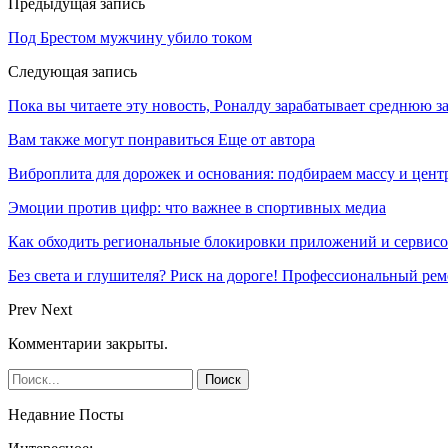
Предыдущая запись
Под Брестом мужчину убило током
Следующая запись
Пока вы читаете эту новость, Роналду зарабатывает среднюю з
Вам также могут понравиться
Еще от автора
Виброплита для дорожек и основания: подбираем массу и цен
Эмоции против цифр: что важнее в спортивных медиа
Как обходить региональные блокировки приложений и сервисов
Без света и глушителя? Риск на дороге! Профессиональный ре
Prev
Next
Комментарии закрыты.
Недавние Посты