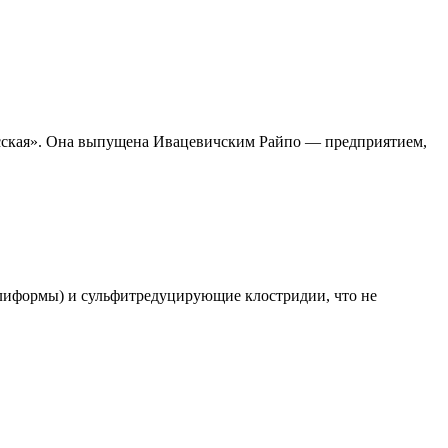
усская». Она выпущена Ивацевичским Райпо — предприятием,
олиформы) и сульфитредуцирующие клостридии, что не