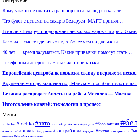
Интересное:
Кому можно не платить транспортный налог, рассказали…
Что будет с ценами на сахар в Беларуси. МАРТ принял…
В июле в Беларуси подорожает несколько марок сигарет. Каки
Белорусы смогут делить отпуск более чем на две части
40 лет — время задуматься. Какие привычки помогут стать…
Телефонный аферист сам стал жертвой кражи
Европейский центробанк повысил ставку впервые за нескол
Крушение мотодельтаплана под Минском: погибли пилот и па
Белавиа распродает билеты на рейсы Могилев — Москва
Изготовление ключей: технологии и процесс
Метки
#бе
#авто
#tochka
#автобус
#барановичи
#blizko
#армия
#аукцион
#зарплата
#контрабанда
#м
#литва
#медицина
#запрет
#здоровье
#кредит
#футбол
#школа
#такси