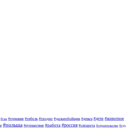
#дети
#животное
#германия
#гибель
#гродно
#дальнобойщик
#деньга
#гаи
#польша
#россия
#работа
#сигарета
ие
#путешествие
#строительство
#суд