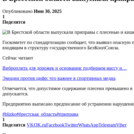
Опубликовано
Июн 30, 2025
1
Поделится
Госкомитет по стандартизации сообщает, что выявил опасную
входящим в структуру государственного БелКоопСоюза.
Сейчас читают
Виброплита для дорожек и основания: подбираем массу и…
Эмоции против цифр: что важнее в спортивных медиа
Отмечается, что допустимое содержание плесени превышено в
допускается.
Предприятию выписано предписание об устранении нарушений,
#blizko
#брестская_область
#приправа
1
Поделится
VK
OK.ru
Facebook
Twitter
WhatsApp
Telegram
Viber