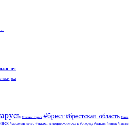
е…
ько лет
ссажирка
ларусь
#брест
#брестская_область
#виза
#бизнес_брест
инск
#недвижимость
#налог
#мошенничество
#пенсия
#питан
#очередь
#пинск