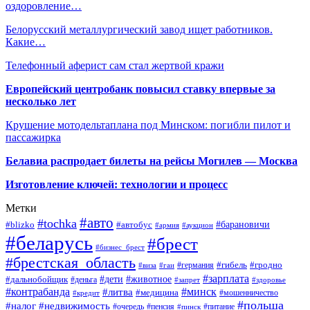
оздоровление…
Белорусский металлургический завод ищет работников.
Какие…
Телефонный аферист сам стал жертвой кражи
Европейский центробанк повысил ставку впервые за
несколько лет
Крушение мотодельтаплана под Минском: погибли пилот и
пассажирка
Белавиа распродает билеты на рейсы Могилев — Москва
Изготовление ключей: технологии и процесс
Метки
#авто
#tochka
#автобус
#барановичи
#blizko
#армия
#аукцион
#беларусь
#брест
#бизнес_брест
#брестская_область
#германия
#гибель
#гродно
#виза
#гаи
#зарплата
#дети
#животное
#дальнобойщик
#деньга
#запрет
#здоровье
#контрабанда
#минск
#литва
#медицина
#мошенничество
#кредит
#польша
#недвижимость
#налог
#пенсия
#питание
#очередь
#пинск