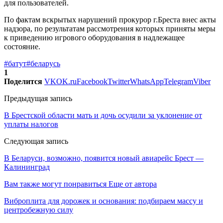
для пользователей.
По фактам вскрытых нарушений прокурор г.Бреста внес акты
надзора, по результатам рассмотрения которых приняты меры
к приведению игрового оборудования в надлежащее
состояние.
#батут
#беларусь
1
Поделится
VK
OK.ru
Facebook
Twitter
WhatsApp
Telegram
Viber
Предыдущая запись
В Брестской области мать и дочь осудили за уклонение от
уплаты налогов
Следующая запись
В Беларуси, возможно, появится новый авиарейс Брест —
Калининград
Вам также могут понравиться
Еще от автора
Виброплита для дорожек и основания: подбираем массу и
центробежную силу