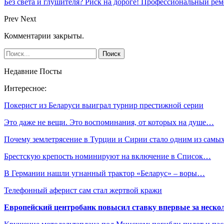
Без света и глушителя? Риск на дороге! Профессиональный ре
Prev
Next
Комментарии закрыты.
Недавние Посты
Интересное:
Покерист из Беларуси выиграл турнир престижной серии
Это даже не вещи. Это воспоминания, от которых на душе…
Почему землетрясение в Турции и Сирии стало одним из сам
Брестскую крепость номинируют на включение в Список…
В Германии нашли угнанный трактор «Беларус» – воры…
Телефонный аферист сам стал жертвой кражи
Европейский центробанк повысил ставку впервые за нескол