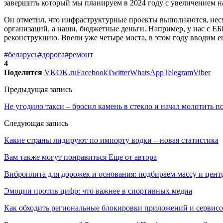
завершить который мы планируем в 2024 году с увеличением н
Он отметил, что инфраструктурные проекты выполняются, несм
организаций, а наши, бюджетные деньги. Например, у нас с Е
реконструкцию. Ввели уже четыре моста, в этом году вводим 
#беларусь
#дорога
#ремонт
4
Поделится
VK
OK.ru
Facebook
Twitter
WhatsApp
Telegram
Viber
Предыдущая запись
Не угодило такси – бросил камень в стекло и начал молотить п
Следующая запись
Какие страны лидируют по импорту водки – новая статистика
Вам также могут понравиться
Еще от автора
Виброплита для дорожек и основания: подбираем массу и цен
Эмоции против цифр: что важнее в спортивных медиа
Как обходить региональные блокировки приложений и сервисов