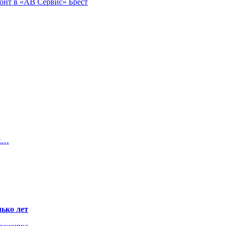
монт в «АВ Сервис» Брест
ых…
ько лет