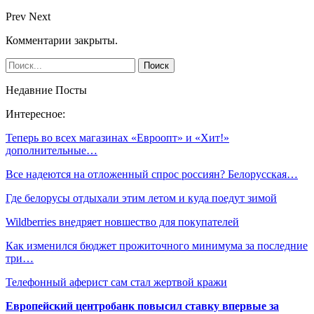
Prev
Next
Комментарии закрыты.
Недавние Посты
Интересное:
Теперь во всех магазинах «Евроопт» и «Хит!»
дополнительные…
Все надеются на отложенный спрос россиян? Белорусская…
Где белорусы отдыхали этим летом и куда поедут зимой
Wildberries внедряет новшество для покупателей
Как изменился бюджет прожиточного минимума за последние
три…
Телефонный аферист сам стал жертвой кражи
Европейский центробанк повысил ставку впервые за