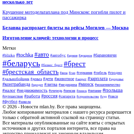
несколько лет
Крушение мотодельтаплана под Минском: погибли пилот и
пассажирка
Белавиа распродает билеты на рейсы Могилев — Москва
Изготовление ключей: технологии и процесс
Метки
#авто
#tochka
#автобус
#барановичи
#blizko
#армия
#аукцион
#беларусь
#брест
#бизнес_брест
#брестская_область
#германия
#гибель
#гродно
#виза
#гаи
#зарплата
#дети
#животное
#дальнобойщик
#деньга
#запрет
#здоровье
#контрабанда
#минск
#литва
#медицина
#мошенничество
#кредит
#польша
#недвижимость
#налог
#пенсия
#питание
#очередь
#пинск
#россия
#работа
#сигарета
#путешествие
#такси
#строительство
#суд
#футбол
#школа
© 2026 - Новости mlan.by. Все права защищены.
Любое копирование материалов с нашего ресурса разрешается
только с обратной активной ссылкой на страницу статьи.
Все материалы опубликованные на сайте взяты с открытых
источников и других порталов интернета, все права на
авторство принадлежат их законным владельцам.