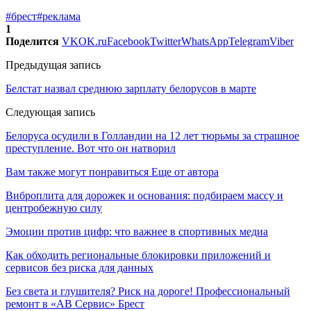
#брест
#реклама
1
Поделится
VK
OK.ru
Facebook
Twitter
WhatsApp
Telegram
Viber
Предыдущая запись
Белстат назвал среднюю зарплату белорусов в марте
Следующая запись
Белоруса осудили в Голландии на 12 лет тюрьмы за страшное
преступление. Вот что он натворил
Вам также могут понравиться
Еще от автора
Виброплита для дорожек и основания: подбираем массу и
центробежную силу
Эмоции против цифр: что важнее в спортивных медиа
Как обходить региональные блокировки приложений и
сервисов без риска для данных
Без света и глушителя? Риск на дороге! Профессиональный
ремонт в «АВ Сервис» Брест