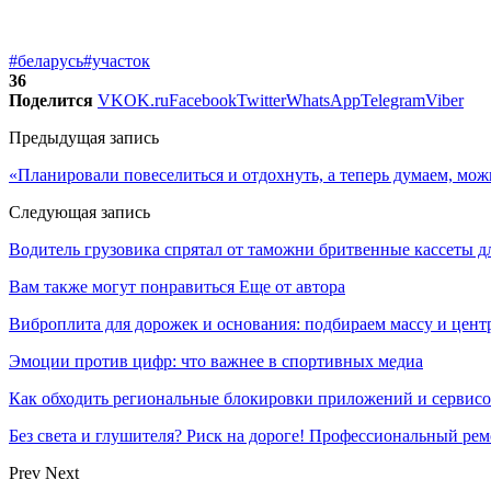
#беларусь
#участок
36
Поделится
VK
OK.ru
Facebook
Twitter
WhatsApp
Telegram
Viber
Предыдущая запись
«Планировали повеселиться и отдохнуть, а теперь думаем, мож
Следующая запись
Водитель грузовика спрятал от таможни бритвенные кассеты дл
Вам также могут понравиться
Еще от автора
Виброплита для дорожек и основания: подбираем массу и цен
Эмоции против цифр: что важнее в спортивных медиа
Как обходить региональные блокировки приложений и сервисов
Без света и глушителя? Риск на дороге! Профессиональный ре
Prev
Next