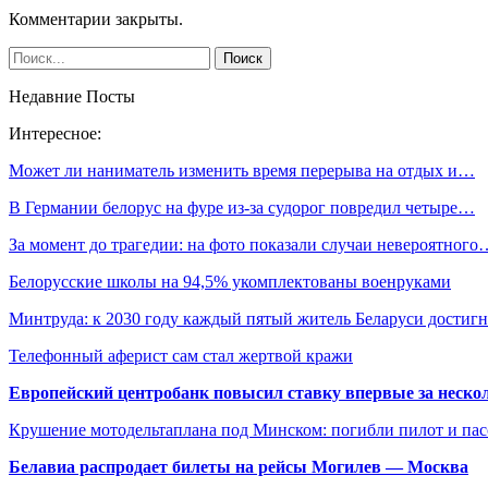
Комментарии закрыты.
Недавние Посты
Интересное:
Может ли наниматель изменить время перерыва на отдых и…
В Германии белорус на фуре из-за судорог повредил четыре…
За момент до трагедии: на фото показали случаи невероятного
Белорусские школы на 94,5% укомплектованы военруками
Минтруда: к 2030 году каждый пятый житель Беларуси достиг
Телефонный аферист сам стал жертвой кражи
Европейский центробанк повысил ставку впервые за нескол
Крушение мотодельтаплана под Минском: погибли пилот и па
Белавиа распродает билеты на рейсы Могилев — Москва