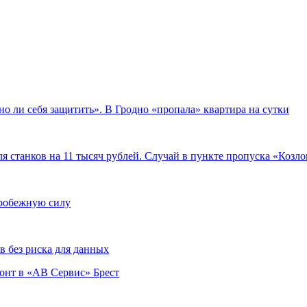
но ли себя защитить». В Гродно «пропала» квартира на сутки
я станков на 11 тысяч рублей. Случай в пункте пропуска «Козл
тробежную силу
 без риска для данных
монт в «АВ Сервис» Брест