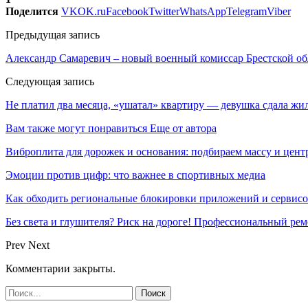
Поделится
VK
OK.ru
Facebook
Twitter
WhatsApp
Telegram
Viber
Предыдущая запись
Александр Самаревич – новый военный комиссар Брестской об
Следующая запись
Не платил два месяца, «ушатал» квартиру — девушка сдала ж
Вам также могут понравиться
Еще от автора
Виброплита для дорожек и основания: подбираем массу и цен
Эмоции против цифр: что важнее в спортивных медиа
Как обходить региональные блокировки приложений и сервисов
Без света и глушителя? Риск на дороге! Профессиональный ре
Prev
Next
Комментарии закрыты.