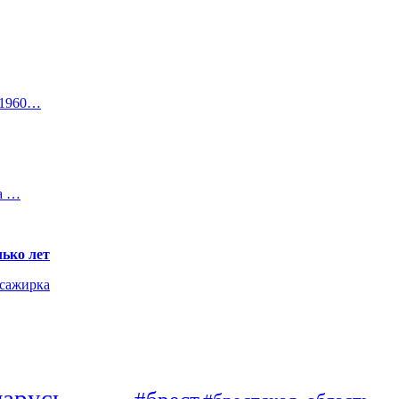
 1960…
на …
ько лет
ссажирка
ларусь
#брест