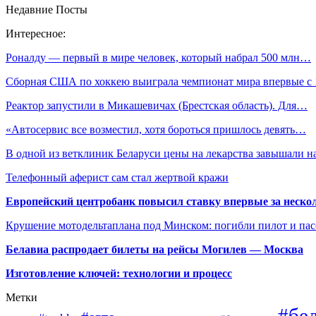
Недавние Посты
Интересное:
Роналду — первый в мире человек, который набрал 500 млн…
Сборная США по хоккею выиграла чемпионат мира впервые с
Реактор запустили в Микашевичах (Брестская область). Для…
«Автосервис все возместил, хотя бороться пришлось девять…
В одной из ветклиник Беларуси цены на лекарства завышали 
Телефонный аферист сам стал жертвой кражи
Европейский центробанк повысил ставку впервые за нескол
Крушение мотодельтаплана под Минском: погибли пилот и па
Белавиа распродает билеты на рейсы Могилев — Москва
Изготовление ключей: технологии и процесс
Метки
#бе