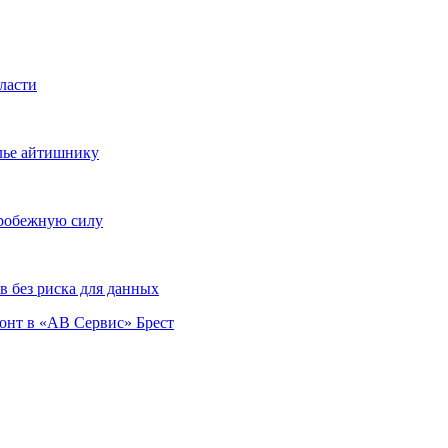
ласти
илье айтишнику
тробежную силу
 без риска для данных
монт в «АВ Сервис» Брест