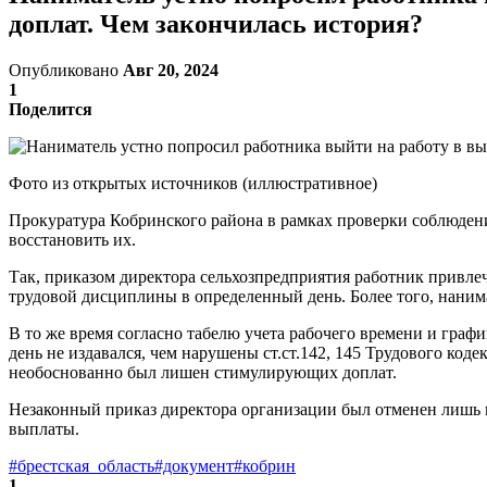
доплат. Чем закончилась история?
Опубликовано
Авг 20, 2024
1
Поделится
Фото из открытых источников (иллюстративное)
Прокуратура Кобринского района в рамках проверки соблюдени
восстановить их.
Так, приказом директора сельхозпредприятия работник привл
трудовой дисциплины в определенный день. Более того, нанима
В то же время согласно табелю учета рабочего времени и граф
день не издавался, чем нарушены ст.ст.142, 145 Трудового ко
необоснованно был лишен стимулирующих доплат.
Незаконный приказ директора организации был отменен лишь 
выплаты.
#брестская_область
#документ
#кобрин
1