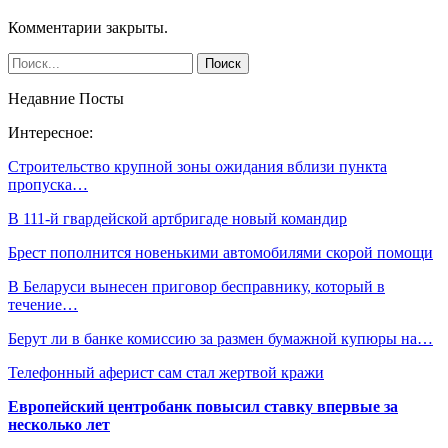
Комментарии закрыты.
Недавние Посты
Интересное:
Строительство крупной зоны ожидания вблизи пункта
пропуска…
В 111-й гвардейской артбригаде новый командир
Брест пополнится новенькими автомобилями скорой помощи
В Беларуси вынесен приговор бесправнику, который в
течение…
Берут ли в банке комиссию за размен бумажной купюры на…
Телефонный аферист сам стал жертвой кражи
Европейский центробанк повысил ставку впервые за
несколько лет