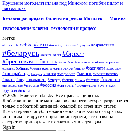
Крушение мотодельтаплана под Минском: погибли пилот и
пассажирка
Белавиа распродает билеты на рейсы Могилев — Москва
Изготовление ключей: технологии и процесс
Метки
#авто
#tochka
#автобус
#барановичи
#blizko
#армия
#аукцион
#беларусь
#брест
#бизнес_брест
#брестская_область
#германия
#гибель
#гродно
#виза
#гаи
#зарплата
#дети
#животное
#дальнобойщик
#деньга
#запрет
#здоровье
#контрабанда
#минск
#литва
#медицина
#мошенничество
#кредит
#польша
#недвижимость
#налог
#пенсия
#питание
#очередь
#пинск
#россия
#работа
#сигарета
#путешествие
#такси
#строительство
#суд
#футбол
#школа
© 2026 - Новости mlan.by. Все права защищены.
Любое копирование материалов с нашего ресурса разрешается
только с обратной активной ссылкой на страницу статьи.
Все материалы опубликованные на сайте взяты с открытых
источников и других порталов интернета, все права на
авторство принадлежат их законным владельцам.
Sign in