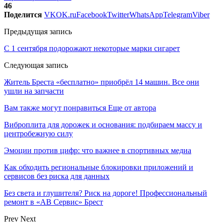
46
Поделится
VK
OK.ru
Facebook
Twitter
WhatsApp
Telegram
Viber
Предыдущая запись
С 1 сентября подорожают некоторые марки сигарет
Следующая запись
Житель Бреста «бесплатно» приобрёл 14 машин. Все они
ушли на запчасти
Вам также могут понравиться
Еще от автора
Виброплита для дорожек и основания: подбираем массу и
центробежную силу
Эмоции против цифр: что важнее в спортивных медиа
Как обходить региональные блокировки приложений и
сервисов без риска для данных
Без света и глушителя? Риск на дороге! Профессиональный
ремонт в «АВ Сервис» Брест
Prev
Next