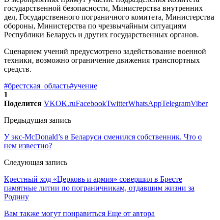
государственной безопасности, Министерства внутренних
дел, Государственного пограничного комитета, Министерства
обороны, Министерства по чрезвычайным ситуациям
Республики Беларусь и других государственных органов.
Сценарием учений предусмотрено задействование военной
техники, возможно ограничение движения транспортных
средств.
#брестская_область
#учение
1
Поделится
VK
OK.ru
Facebook
Twitter
WhatsApp
Telegram
Viber
Предыдущая запись
У экс-McDonald’s в Беларуси сменился собственник. Что о
нем известно?
Следующая запись
Крестный ход «Церковь и армия» совершил в Бресте
памятные литии по пограничникам, отдавшим жизни за
Родину
Вам также могут понравиться
Еще от автора