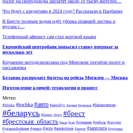
Налог на сверхдоходы заплатят около 10 тысяч жителей…
Что будет с кредитами в 2024 году? Рассказали в Нацбанке
В Бресте полным ходом идёт уборка опавшей листвы и
мусора с…
Телефонный аферист сам стал жертвой кражи
Европейский центробанк повысил ставку впервые за
несколько лет
Крушение мотодельтаплана под Минском: погибли пилот и
пассажирка
Белавиа распродает билеты на рейсы Могилев — Москва
Изготовление ключей: технологии и процесс
Метки
#авто
#tochka
#автобус
#барановичи
#blizko
#армия
#аукцион
#беларусь
#брест
#бизнес_брест
#брестская_область
#германия
#гибель
#гродно
#виза
#гаи
#зарплата
#дети
#животное
#дальнобойщик
#деньга
#запрет
#здоровье