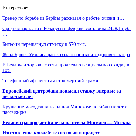
Интересное:
Тренер по борьбе из Берёзы рассказал о работе, жизни и…
Средняя зарплата в Беларуси в феврале составила 2428,1 руб.
…
Биткоин перешагнул отметку в $70 тыс.
Жена Брюса Уиллиса рассказала о состоянии здоровья актера
В Беларуси торговые сети продлевают социальную скидку в
10%
Телефонный аферист сам стал жертвой кражи
Европейский центробанк повысил ставку впервые за
несколько лет
Крушение мотодельтаплана под Минском: погибли пилот и
пассажирка
Белавиа распродает билеты на рейсы Могилев — Москва
Изготовление ключей: технологии и процесс