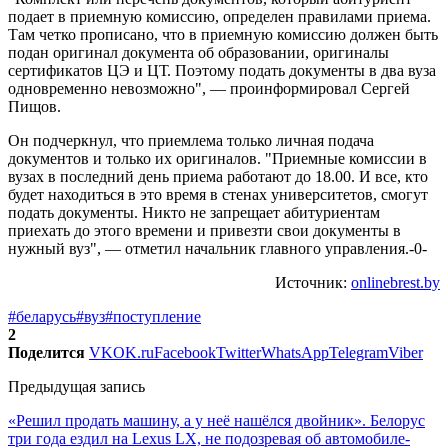
подает в приемную комиссию, определен правилами приема.
Там четко прописано, что в приемную комиссию должен быть
подан оригинал документа об образовании, оригиналы
сертификатов ЦЭ и ЦТ. Поэтому подать документы в два вуза
одновременно невозможно", — проинформировал Сергей
Пищов.
Он подчеркнул, что приемлема только личная подача
документов и только их оригиналов. "Приемные комиссии в
вузах в последний день приема работают до 18.00. И все, кто
будет находиться в это время в стенах университетов, смогут
подать документы. Никто не запрещает абитуриентам
приехать до этого времени и привезти свои документы в
нужный вуз", — отметил начальник главного управления.-0-
Источник:
onlinebrest.by
#беларусь
#вуз
#поступление
2
Поделится
VK
OK.ru
Facebook
Twitter
WhatsApp
Telegram
Viber
Предыдущая запись
«Решил продать машину, а у неё нашёлся двойник». Белорус
три года ездил на Lexus LX, не подозревая об автомобиле-